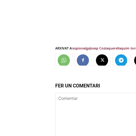
ARXIVAT A:
espionatge
Josep Costa
querella
quim tor
FER UN COMENTARI