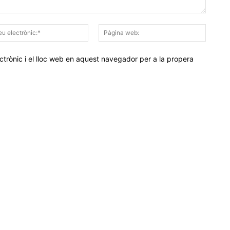
Correu
Pàgina
electrònic:*
web:
trònic i el lloc web en aquest navegador per a la propera