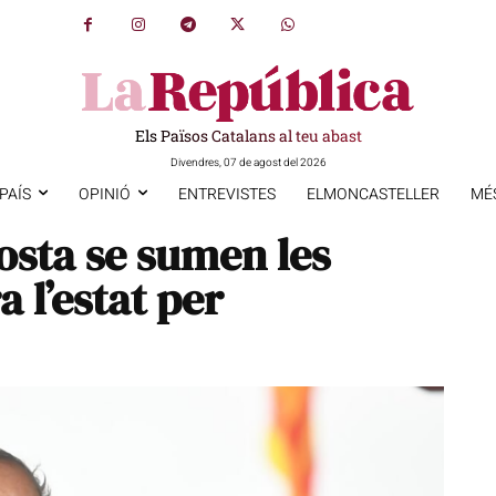
Els Països Catalans al teu abast
Divendres, 07 de agost del 2026
PAÍS
OPINIÓ
ENTREVISTES
ELMONCASTELLER
MÉ
osta se sumen les
a l’estat per