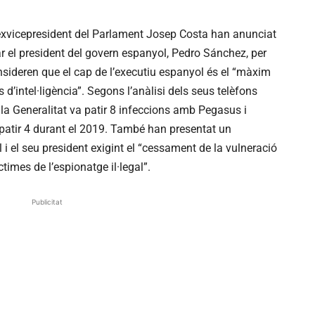
 l’exvicepresident del Parlament Josep Costa han anunciat
r el president del govern espanyol, Pedro Sánchez, per
sideren que el cap de l’executiu espanyol és el “màxim
 d’intel·ligència”. Segons l’anàlisi dels seus telèfons
e la Generalitat va patir 8 infeccions amb Pegasus i
 patir 4 durant el 2019. També han presentat un
i el seu president exigint el “cessament de la vulneració
imes de l’espionatge il·legal”.
Publicitat