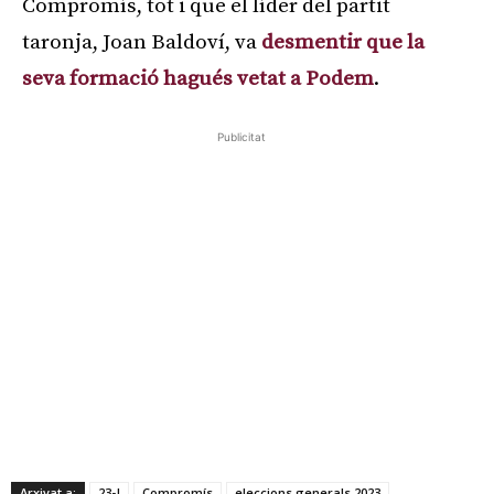
Compromís, tot i que el líder del partit
taronja, Joan Baldoví, va
desmentir que la
seva formació hagués vetat a Podem
.
Publicitat
Arxivat a:
23-J
Compromís
eleccions generals 2023