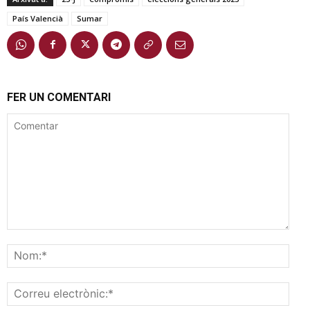
País Valencià
Sumar
FER UN COMENTARI
Comentar
Nom
Corr
elec