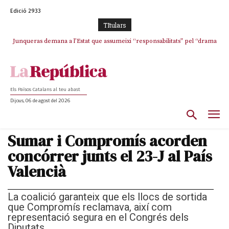
Edició 2933
TItulars
Junqueras demana a l’Estat que assumeixi “responsabilitats” pel “drama
Crisi total a ERC Girona
humà” a Ceuta i avança que Catalunya haurà de continuar acollint
menors
Els Països Catalans al teu abast
Dijous, 06 de agost del 2026
Sumar i Compromís acorden
concórrer junts el 23-J al País
Valencià
La coalició garanteix que els llocs de sortida
que Compromís reclamava, així com
representació segura en el Congrés dels
Diputats