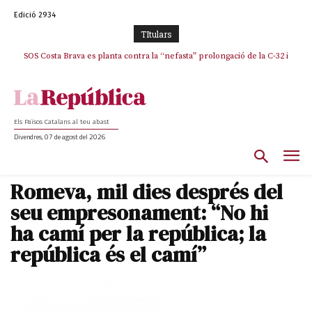
Edició 2934
TItulars
SOS Costa Brava es planta contra la “nefasta” prolongació de la C-32 i
n’exigeix la retirada immediata
Els Països Catalans al teu abast
Divendres, 07 de agost del 2026
Romeva, mil dies després del
seu empresonament: “No hi
ha camí per la república; la
república és el camí”