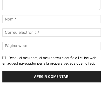
Comentar
Nom
Corr
elec
Pàgi
web
Deseu el meu nom, el meu correu electrònic i el lloc web
en aquest navegador per a la propera vegada que ho faci.