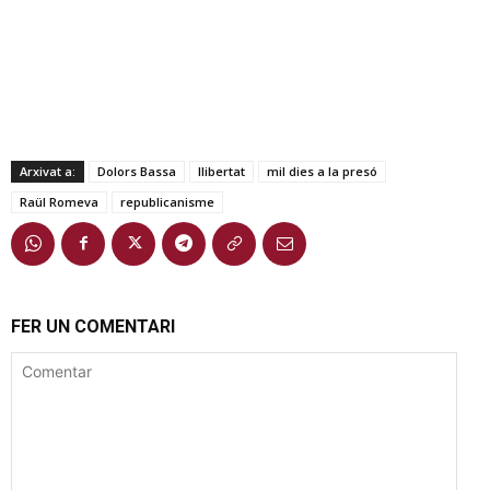
Arxivat a:
Dolors Bassa
llibertat
mil dies a la presó
Raül Romeva
republicanisme
FER UN COMENTARI