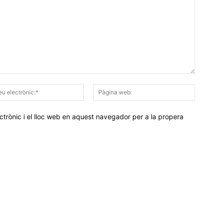
Correu
Pàgina
electrònic:*
web:
trònic i el lloc web en aquest navegador per a la propera