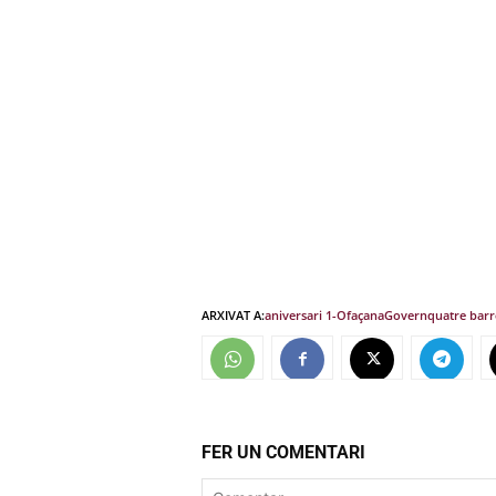
ARXIVAT A:
aniversari 1-O
façana
Govern
quatre barr
FER UN COMENTARI