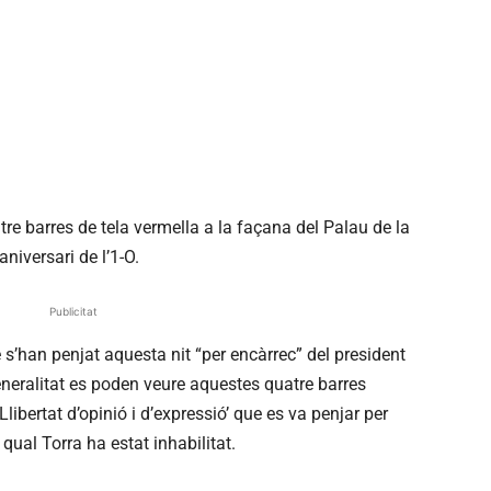
re barres de tela vermella a la façana del Palau de la
niversari de l’1-O.
Publicitat
s’han penjat aquesta nit “per encàrrec” del president
Generalitat es poden veure aquestes quatre barres
Llibertat d’opinió i d’expressió’ que es va penjar per
a qual Torra ha estat inhabilitat.