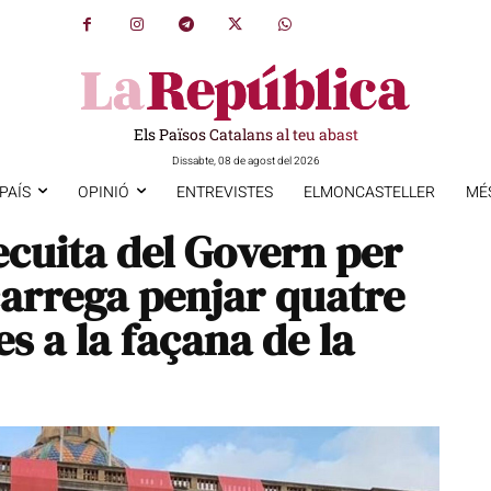
Els Països Catalans al teu abast
Dissabte, 08 de agost del 2026
PAÍS
OPINIÓ
ENTREVISTES
ELMONCASTELLER
MÉ
ecuita del Govern per
carrega penjar quatre
s a la façana de la