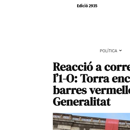
Edició 2935
POLÍTICA
Reacció a corr
l’1-O: Torra en
barres vermelle
Generalitat