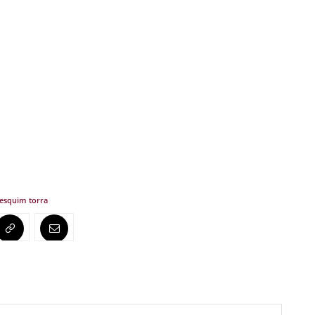
es
quim torra