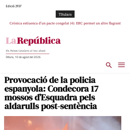
Edició 2937
TItulars
Crònica estiuenca d’un pacte congelat (4): ERC permet un altre flagrant
Rufián boicoteja l’estratègia d’acostament a Junts d’Oriol Junqueras
incompliment de l’acord, les seleccions catalanes un cop més sacrificades
Els Països Catalans al teu abast
Dilluns, 10 de agost del 2026
Provocació de la policia
espanyola: Condecora 17
mossos d’Esquadra pels
aldarulls post-sentència