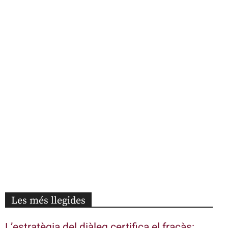
Les més llegides
L’estratègia del diàleg certifica el fracàs: