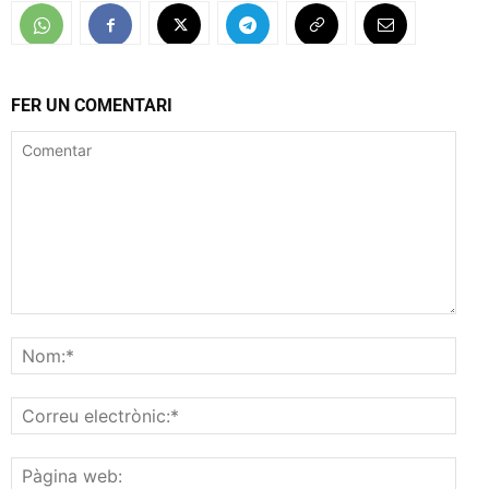
FER UN COMENTARI
Comentar
Nom
Corr
elec
Pàgi