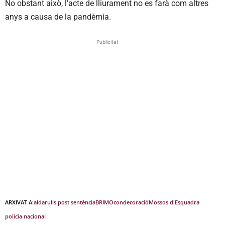
No obstant això, l’acte de lliurament no es farà com altres
anys a causa de la pandèmia.
Publicitat
ARXIVAT A:
aldarulls post sentència
BRIMO
condecoració
Mossos d'Esquadra
policia nacional