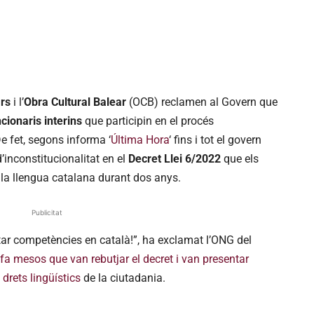
ars
i l’
Obra Cultural Balear
(OCB) reclamen al Govern que
cionaris interins
que participin en el procés
De fet, segons informa ‘
Última Hora
‘ fins i tot el govern
’inconstitucionalitat en el
Decret Llei 6/2022
que els
 la llengua catalana durant dos anys.
Publicitat
itar competències en català!”, ha exclamat l’ONG del
fa mesos que van rebutjar el decret i van presentar
 drets lingüístics
de la ciutadania.