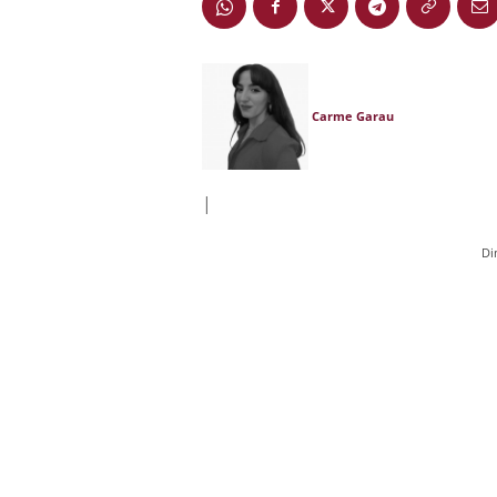
Carme Garau
|
Di