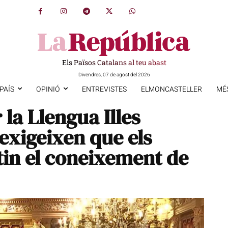
Els Països Catalans al teu abast
Divendres, 07 de agost del 2026
PAÍS
OPINIÓ
ENTREVISTES
ELMONCASTELLER
MÉ
la Llengua Illes
 exigeixen que els
tin el coneixement de