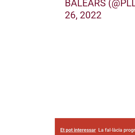
BALEARS (@PL
26, 2022
Et pot interessar
La fal·làcia pro