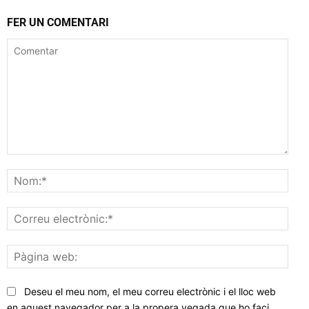
FER UN COMENTARI
Comentar
Nom
Corr
elec
Pàgi
web
Deseu el meu nom, el meu correu electrònic i el lloc web
en aquest navegador per a la propera vegada que ho faci.