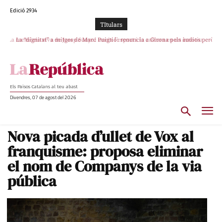
Edició 2934
TItulars
La memòria viva de Josep Sunyol uneix l’esport i la cultura en un emotiu
La “dignitat” a mitges de Marc Puigtió: renuncia a Girona pels àudios però
s’aferra als càrrecs remunerats de Sant Julià i el Consell Comarcal
homenatge a Guadarrama pel seu 90è aniversari
Els Països Catalans al teu abast
Divendres, 07 de agost del 2026
Nova picada d’ullet de Vox al
franquisme: proposa eliminar
el nom de Companys de la via
pública