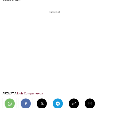
Publicitat
ARXIVAT A:
Lluís Companys
vox