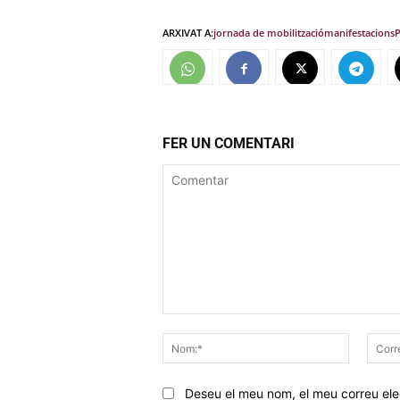
ARXIVAT A:
jornada de mobilització
manifestacions
P
FER UN COMENTARI
Comentar
Nom:*
Deseu el meu nom, el meu correu elec