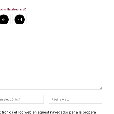
ablo Hasel
repressió
Correu
Pàgina
electrònic:*
web:
trònic i el lloc web en aquest navegador per a la propera