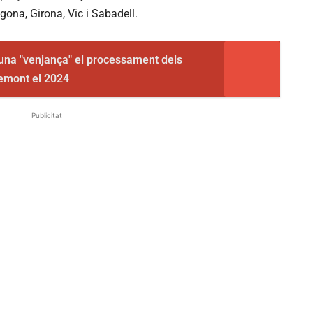
ona, Girona, Vic i Sabadell.
una "venjança" el processament dels
emont el 2024
Publicitat