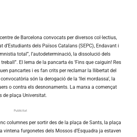
centre de Barcelona convocats per diversos col·lectius,
icat d’Estudiants dels Països Catalans (SEPC), Endavant i
nistia total”, l’autodeterminació, la dissolució dels
 treball”. El lema de la pancarta és ‘Fins que caiguin! Res
uen pancartes i es fan crits per reclamar la llibertat del
 convocatòria són la derogació de la ‘llei mordassa’, la
loguers o contra els desnonaments. La marxa a començat
s de plaça Universitat.
Publicitat
nc columnes per sortir des de la plaça de Sants, la plaça
a vintena furgonetes dels Mossos d’Esquadra ja estaven