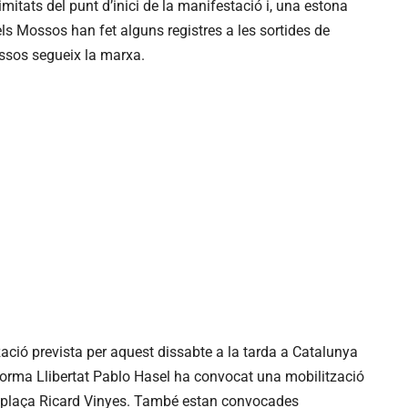
imitats del punt d’inici de la manifestació i, una estona
els Mossos han fet alguns registres a les sortides de
ossos segueix la marxa.
zació prevista per aquest dissabte a la tarda a Catalunya
taforma Llibertat Pablo Hasel ha convocat una mobilització
 la plaça Ricard Vinyes. També estan convocades