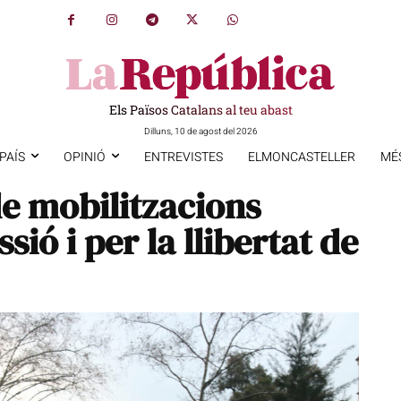
Els Països Catalans al teu abast
Dilluns, 10 de agost del 2026
PAÍS
OPINIÓ
ENTREVISTES
ELMONCASTELLER
MÉ
e mobilitzacions
sió i per la llibertat de