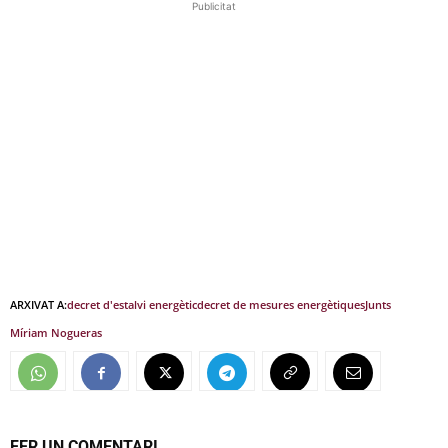
Publicitat
ARXIVAT A:
decret d'estalvi energètic
decret de mesures energètiques
Junts
Míriam Nogueras
FER UN COMENTARI