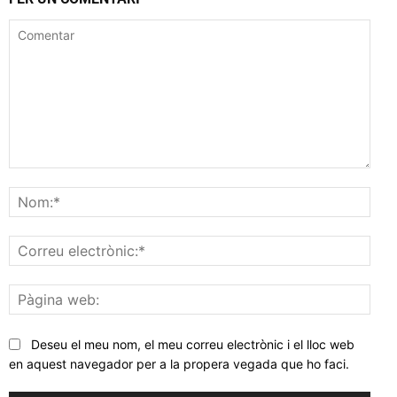
Comentar
Nom
Corr
elec
Pàgi
web
Deseu el meu nom, el meu correu electrònic i el lloc web
en aquest navegador per a la propera vegada que ho faci.