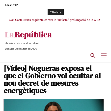
Edició 2935
TItulars
SOS Costa Brava es planta contra la “nefasta” prolongació de la C-32 i
La memòria viva de Josep Sunyol uneix l’esport i la cultura en un emotiu
homenatge a Guadarrama pel seu 90è aniversari
n’exigeix la retirada immediata
Els Països Catalans al teu abast
Dissabte, 08 de agost del 2026
[Vídeo] Nogueras exposa el
que el Gobierno vol ocultar al
nou decret de mesures
energètiques