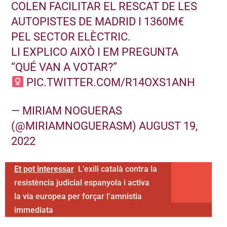
COLEN FACILITAR EL RESCAT DE LES
AUTOPISTES DE MADRID I 1360M€
PEL SECTOR ELÈCTRIC.
LI EXPLICO AIXÒ I EM PREGUNTA
“QUÉ VAN A VOTAR?”
PIC.TWITTER.COM/R14OXS1ANH
— MIRIAM NOGUERAS
(@MIRIAMNOGUERASM)
AUGUST 19,
2022
Et pot interessar
L’exili català contra la
resistència judicial espanyola i activa
la via europea per forçar l’amnistia
immediata