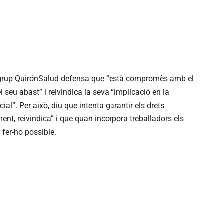
el grup QuirónSalud defensa que “està compromès amb el
 seu abast” i reivindica la seva “implicació en la
ial”. Per això, diu que intenta garantir els drets
ent, reivindica” i que quan incorpora treballadors els
 fer-ho possible.