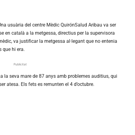
 Una usuària del centre Mèdic QuirónSalud Aribau va ser
e en català a la metgessa, directius per la supervisora
mèdic, va justificar la metgessa al·legant que no entenia
 que hi era.
Publicitat
la a la seva mare de 87 anys amb problemes auditius, qui
er atesa. Els fets es remunten el 4 d’octubre.