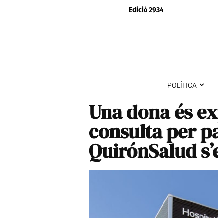
Edició 2934
POLÍTICA
Una dona és ex
consulta per pa
QuirónSalud s’