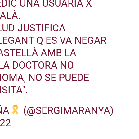
DIC UNA USUÀRIA X
ALÀ.
LUD
JUSTIFICA
·LEGANT Q ES VA NEGAR
ASTELLÀ AMB LA
 LA DOCTORA NO
DIOMA, NO SE PUEDE
SITA".
ÑA
(@SERGIMARANYA)
022