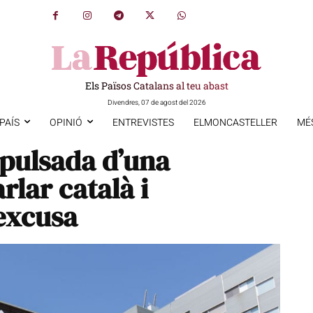
Els Països Catalans al teu abast
Divendres, 07 de agost del 2026
PAÍS
OPINIÓ
ENTREVISTES
ELMONCASTELLER
MÉ
pulsada d’una
rlar català i
excusa