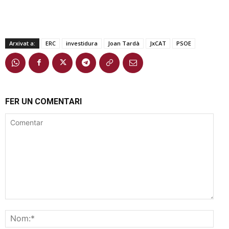
Arxivat a:
ERC
investidura
Joan Tardà
JxCAT
PSOE
FER UN COMENTARI
Comentar
Nom