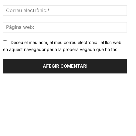
Corr
elec
Pàgi
web
Deseu el meu nom, el meu correu electrònic i el lloc web
en aquest navegador per a la propera vegada que ho faci.