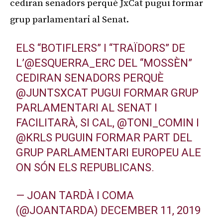
cediran senadors perquè JxCat pugui formar
grup parlamentari al Senat.
ELS “BOTIFLERS” I “TRAÏDORS” DE
L’
@ESQUERRA_ERC
DEL “MOSSÈN”
CEDIRAN SENADORS PERQUÈ
@JUNTSXCAT
PUGUI FORMAR GRUP
PARLAMENTARI AL SENAT I
FACILITARÀ, SI CAL,
@TONI_COMIN
I
@KRLS
PUGUIN FORMAR PART DEL
GRUP PARLAMENTARI EUROPEU ALE
ON SÓN ELS REPUBLICANS.
— JOAN TARDÀ I COMA
(@JOANTARDA)
DECEMBER 11, 2019