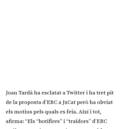
Joan Tardà ha esclatat a Twitter i ha tret pit
de la proposta d’ERC a JxCat però ha obviat
els motius pels quals es feia. Així i tot,
afirma: “Els “botiflers” i “traïdors” d’ERC