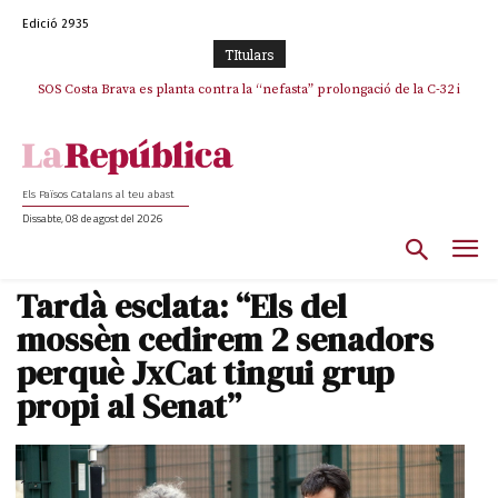
Edició 2935
TItulars
SOS Costa Brava es planta contra la “nefasta” prolongació de la C-32 i
La memòria viva de Josep Sunyol uneix l’esport i la cultura en un emotiu
homenatge a Guadarrama pel seu 90è aniversari
n’exigeix la retirada immediata
Els Països Catalans al teu abast
Dissabte, 08 de agost del 2026
Tardà esclata: “Els del
mossèn cedirem 2 senadors
perquè JxCat tingui grup
propi al Senat”