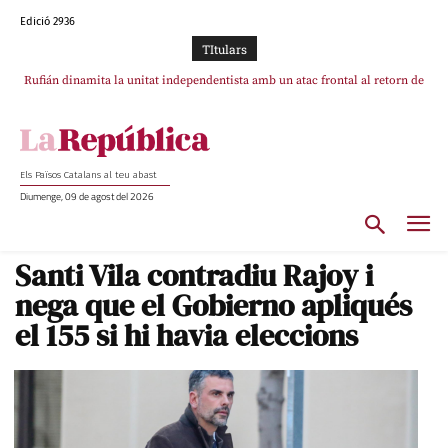
Edició 2936
TItulars
Rufián dinamita la unitat independentista amb un atac frontal al retorn de
Puigdemont reivindica la transparència del seu retorn i manté el pols ferm
per la plena llibertat dels encausats
Puigdemont
Els Països Catalans al teu abast
Diumenge, 09 de agost del 2026
Santi Vila contradiu Rajoy i
nega que el Gobierno apliqués
el 155 si hi havia eleccions