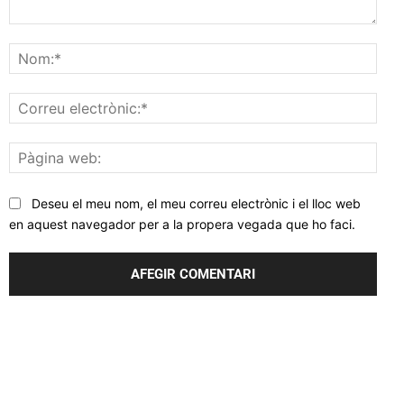
Comentar
Nom
Corr
elec
Pàgi
web
Deseu el meu nom, el meu correu electrònic i el lloc web
en aquest navegador per a la propera vegada que ho faci.