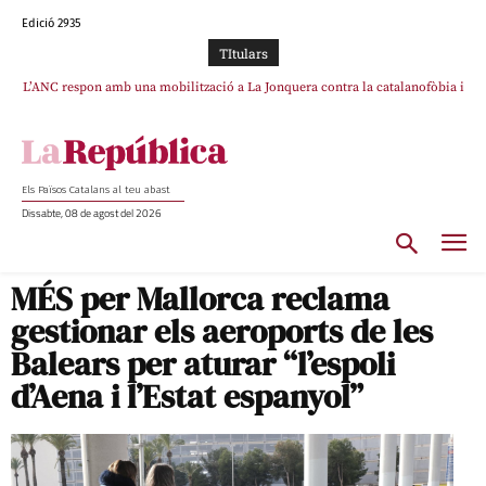
Edició 2935
TItulars
L’ANC respon amb una mobilització a La Jonquera contra la catalanofòbia i
SOS Costa Brava es planta contra la “nefasta” prolongació de la C-32 i
els abusos de la Policia Nacional
n’exigeix la retirada immediata
Els Països Catalans al teu abast
Dissabte, 08 de agost del 2026
MÉS per Mallorca reclama
gestionar els aeroports de les
Balears per aturar “l’espoli
d’Aena i l’Estat espanyol”