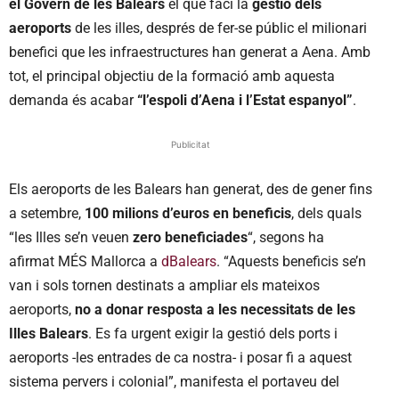
el Govern de les Balears
el que faci la
gestió dels
aeroports
de les illes, després de fer-se públic el milionari
benefici que les infraestructures han generat a Aena. Amb
tot, el principal objectiu de la formació amb aquesta
demanda és acabar
“l’espoli d’Aena i l’Estat espanyol”
.
Publicitat
Els aeroports de les Balears han generat, des de gener fins
a setembre,
100 milions d’euros en beneficis
, dels quals
“les Illes se’n veuen
zero beneficiades
“, segons ha
afirmat MÉS Mallorca a
dBalears
. “Aquests beneficis se’n
van i sols tornen destinats a ampliar els mateixos
aeroports,
no a donar resposta a les necessitats de les
Illes Balears
. Es fa urgent exigir la gestió dels ports i
aeroports -les entrades de ca nostra- i posar fi a aquest
sistema pervers i colonial”, manifesta el portaveu del