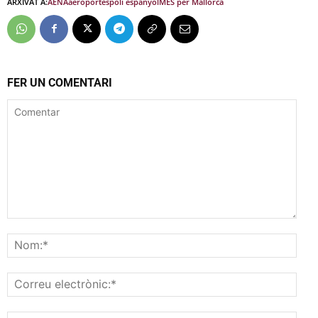
ARXIVAT A:
AENA
aeroport
espoli espanyol
MÉS per Mallorca
FER UN COMENTARI
Comentar
Nom
Corr
elec