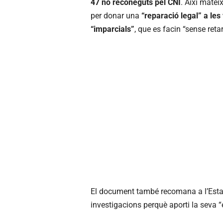
47 no reconeguts pel CNI
. Així matei
per donar una
“reparació legal” a les
“imparcials”
, que es facin “sense reta
El document també recomana a l’Estat 
investigacions perquè aporti la seva “