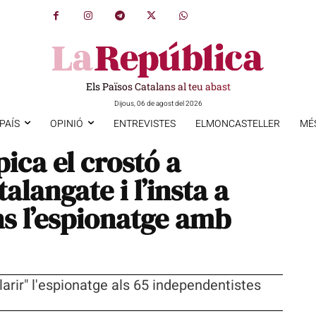
Els Països Catalans al teu abast
Dijous, 06 de agost del 2026
PAÍS
OPINIÓ
ENTREVISTES
ELMONCASTELLER
MÉ
ica el crostó a
alangate i l’insta a
ns l’espionatge amb
arir" l'espionatge als 65 independentistes