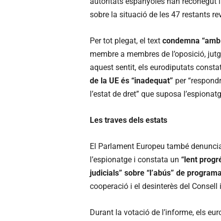
autoritats espanyoles han reconegut l
sobre la situació de les 47 restants r
Per tot plegat, el text
condemna “amb f
membre a membres de l’oposició, jutges,
aquest sentit, els eurodiputats cons
de la UE és “inadequat”
per “respondr
l’estat de dret” que suposa l’espionatg
Les traves dels estats
El Parlament Europeu també denuncia 
l’espionatge i constata un
“lent progr
judicials” sobre “l’abús” de programa
cooperació i el desinterès del Consell
Durant la votació de l’informe, els eu