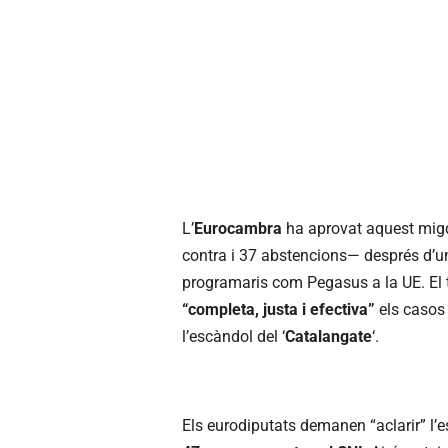
L’
Eurocambra
ha aprovat aquest migd
contra i 37 abstencions— després d’u
programaris com Pegasus a la UE. El 
“completa, justa i efectiva”
els casos 
l’escàndol del ‘
Catalangate
‘.
Els eurodiputats demanen “aclarir” l’