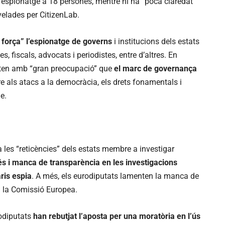
’espionatge a 18 persones, mentre hi ha “poca claredat”
evelades per CitizenLab.
orça” l’espionatge de governs
i institucions dels estats
 fiscals, advocats i periodistes, entre d’altres. En
taten amb “gran preocupació” que
el marc de governança
e als atacs a la democràcia, els drets fonamentals i
e.
les “reticències” dels estats membre a investigar
és i manca de transparència en les investigacions
ris espia
. A més, els eurodiputats lamenten la manca de
 i la Comissió Europea.
rodiputats
han rebutjat l’aposta per una moratòria en l’ús