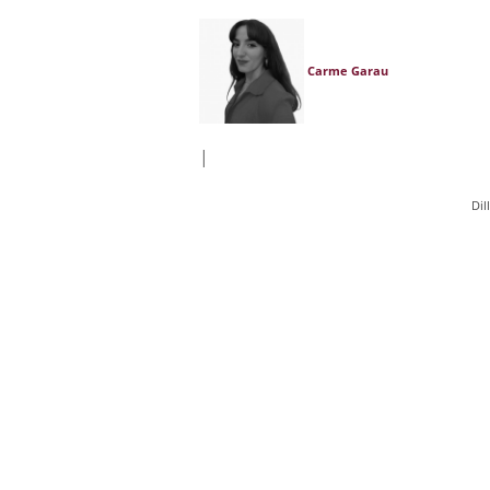
Carme Garau
|
Dil