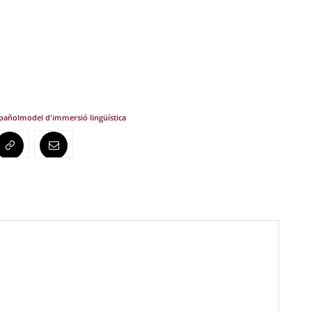
pañol
model d'immersió lingüística