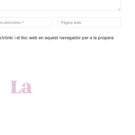
Correu
Pàgina
electrònic:*
web:
trònic i el lloc web en aquest navegador per a la propera