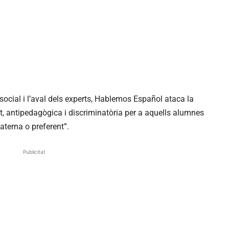
cial i l’aval dels experts,
Hablemos
Español
ataca la
et, antipedagògica i discriminatòria per a aquells alumnes
terna o preferent”.
Publicitat