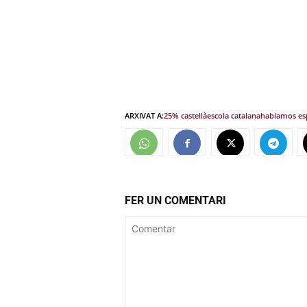
ARXIVAT A:
25% castellà
escola catalana
hablamos es
FER UN COMENTARI