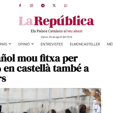
Els Països Catalans al teu abast
Dijous, 06 de agost del 2026
PAÍS
OPINIÓ
ENTREVISTES
ELMONCASTELLER
MÉ
ñol mou fitxa per
 en castellà també a
rs