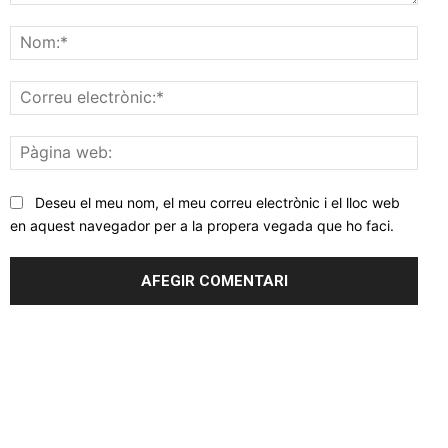
Comentar
Nom
Corr
elec
Pàgi
web
Deseu el meu nom, el meu correu electrònic i el lloc web
en aquest navegador per a la propera vegada que ho faci.