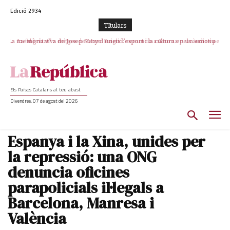
Edició 2934
TItulars
La memòria viva de Josep Sunyol uneix l’esport i la cultura en un emotiu
La “dignitat” a mitges de Marc Puigtió: renuncia a Girona pels àudios però
s’aferra als càrrecs remunerats de Sant Julià i el Consell Comarcal
homenatge a Guadarrama pel seu 90è aniversari
Els Països Catalans al teu abast
Divendres, 07 de agost del 2026
Espanya i la Xina, unides per
la repressió: una ONG
denuncia oficines
parapolicials il·legals a
Barcelona, Manresa i
València