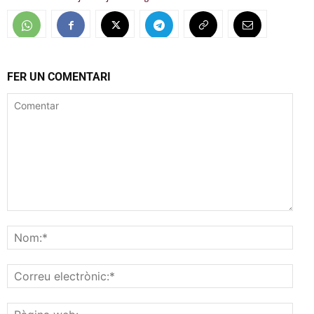
FER UN COMENTARI
Comentar
Nom
Corr
elec
Pàgi