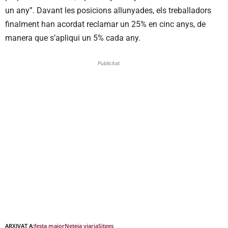
un any”. Davant les posicions allunyades, els treballadors
finalment han acordat reclamar un 25% en cinc anys, de
manera que s’apliqui un 5% cada any.
Publicitat
ARXIVAT A:
festa major
Neteja viaria
Sitges