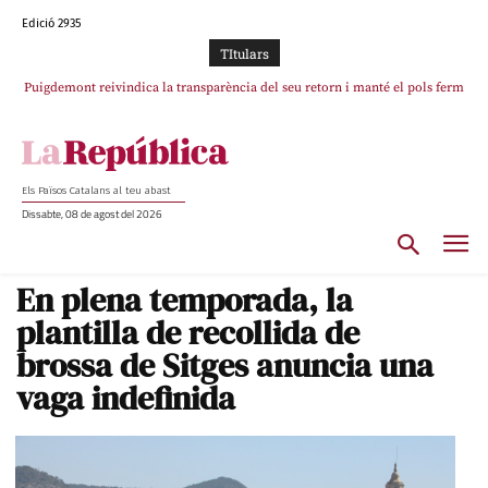
Edició 2935
TItulars
Puigdemont reivindica la transparència del seu retorn i manté el pols ferm
Portugal acusa Espanya de provocar un “efecte crida” massiu per la seva
per la plena llibertat dels encausats
“manca de regulació” migratòria
Els Països Catalans al teu abast
Dissabte, 08 de agost del 2026
En plena temporada, la
plantilla de recollida de
brossa de Sitges anuncia una
vaga indefinida