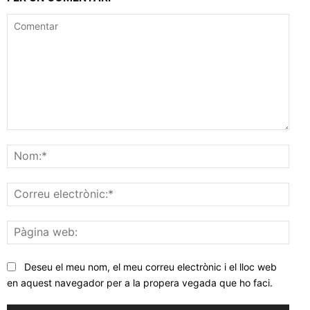
Comentar
Nom
Corr
elec
Pàgi
web
Deseu el meu nom, el meu correu electrònic i el lloc web
en aquest navegador per a la propera vegada que ho faci.