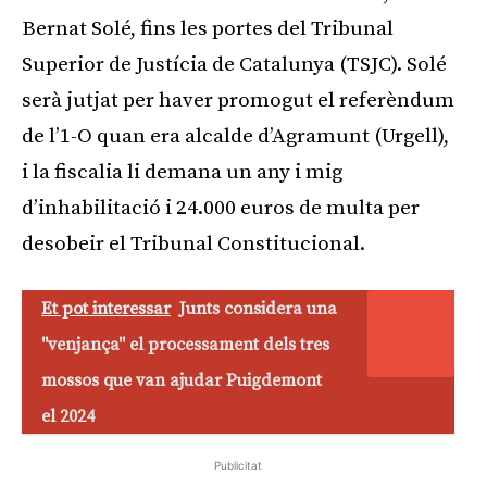
Bernat Solé, fins les portes del Tribunal
Superior de Justícia de Catalunya (TSJC). Solé
serà jutjat per haver promogut el referèndum
de l’1-O quan era alcalde d’Agramunt (Urgell),
i la fiscalia li demana un any i mig
d’inhabilitació i 24.000 euros de multa per
desobeir el Tribunal Constitucional.
Et pot interessar
Junts considera una
"venjança" el processament dels tres
mossos que van ajudar Puigdemont
el 2024
Publicitat