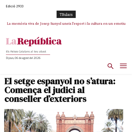
Edició 2933
TItulars
La memòria viva de Josep Sunyol uneix l’esport i la cultura en un emotiu
La “dignitat” a mitges de Marc Puigtió: renuncia a Girona pels àudios però
s’aferra als càrrecs remunerats de Sant Julià i el Consell Comarcal
homenatge a Guadarrama pel seu 90è aniversari
Els Països Catalans al teu abast
Dijous, 06 de agost del 2026
El setge espanyol no s’atura:
Comença el judici al
conseller d’exteriors