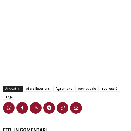
Arxivat a:
Afers Exteriors
Agramunt
bernat sole
repressió
TSJC
FER UN COMENTARI