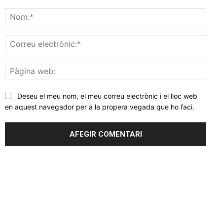
Comentar
Nom
Corr
elec
Pàgi
web
Deseu el meu nom, el meu correu electrònic i el lloc web
en aquest navegador per a la propera vegada que ho faci.