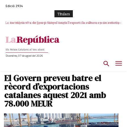
Edició 2934
TItulars
La memòria viva de Josep Sunyol uneix l’esport i la cultura en un emotiu
La “dignitat” a mitges de Marc Puigtió: renuncia a Girona pels àudios però
s’aferra als càrrecs remunerats de Sant Julià i el Consell Comarcal
homenatge a Guadarrama pel seu 90è aniversari
Els Països Catalans al teu abast
Divendres, 07 de agost del 2026
El Govern preveu batre el
rècord d’exportacions
catalanes aquest 2021 amb
78.000 MEUR