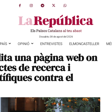
Els Països Catalans al teu abast
Dissabte, 08 de agost del 2026
PAÍS
OPINIÓ
ENTREVISTES
ELMONCASTELLER
MÉ
lita una pàgina web on
ctes de recerca i
tífiques contra el