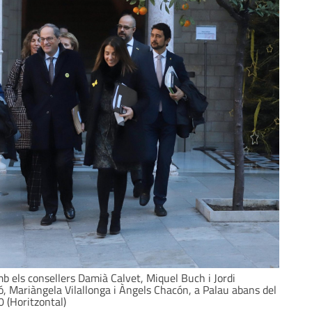
b els consellers Damià Calvet, Miquel Buch i Jordi
dó, Mariàngela Vilallonga i Àngels Chacón, a Palau abans del
 (Horitzontal)