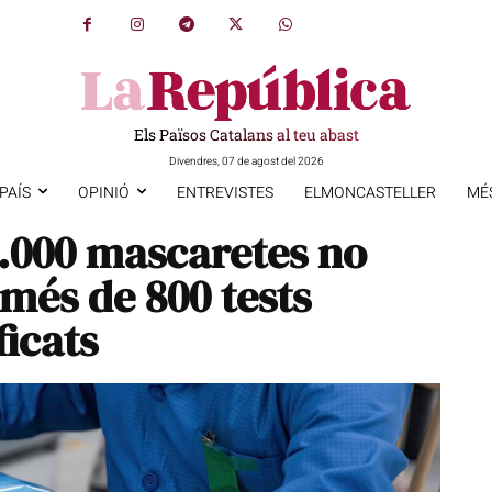
Els Països Catalans al teu abast
Divendres, 07 de agost del 2026
PAÍS
OPINIÓ
ENTREVISTES
ELMONCASTELLER
MÉ
.000 mascaretes no
més de 800 tests
ficats