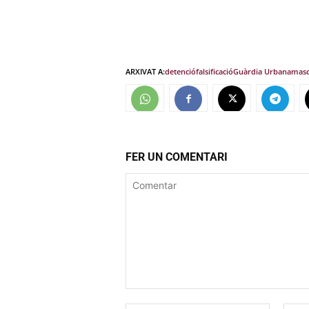
ARXIVAT A:
detenció
falsificació
Guàrdia Urbana
masc
FER UN COMENTARI
Comentar