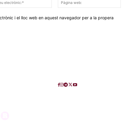
Correu
Pàgina
electrònic:*
web:
trònic i el lloc web en aquest navegador per a la propera