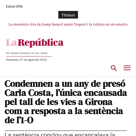
Edició 2934
TItulars
La memòria viva de Josep Sunyol uneix l’esport i la cultura en un emotiu
La “dignitat” a mitges de Marc Puigtió: renuncia a Girona pels àudios però
s’aferra als càrrecs remunerats de Sant Julià i el Consell Comarcal
homenatge a Guadarrama pel seu 90è aniversari
Els Països Catalans al teu abast
Divendres, 07 de agost del 2026
Condemnen a un any de presó
Carla Costa, l’única encausada
pel tall de les vies a Girona
com a resposta a la sentència
de l’1-O
La sentència conclou que encapçalava la