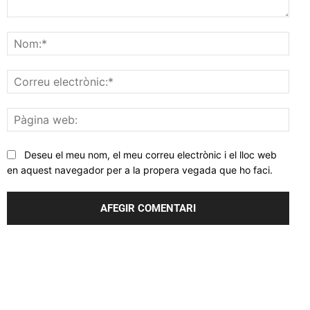
Comentar
Nom
Corr
elec
Pàgi
web
Deseu el meu nom, el meu correu electrònic i el lloc web
en aquest navegador per a la propera vegada que ho faci.