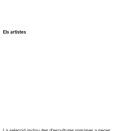
Els artistes
La selecció inclou des d’escultures romanes a peces