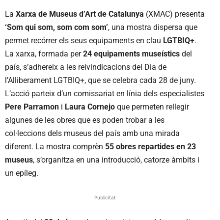
La
Xarxa de Museus d’Art de Catalunya
(XMAC) presenta
‘Som qui som, som com som’
, una mostra dispersa que
permet recórrer els seus equipaments en clau
LGTBIQ+
.
La xarxa, formada per
24 equipaments museístics
del
país, s’adhereix a les reivindicacions del Dia de
l’Alliberament LGTBIQ+, que se celebra cada 28 de juny.
L’acció parteix d’un comissariat en línia dels especialistes
Pere Parramon
i
Laura Cornejo
que permeten rellegir
algunes de les obres que es poden trobar a les
col·leccions dels museus del país amb una mirada
diferent. La mostra comprèn
55 obres repartides en 23
museus
, s’organitza en una introducció, catorze àmbits i
un epíleg.
Publicitat