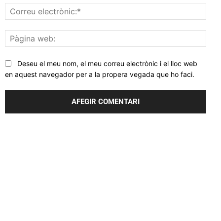
Corr
elec
Pàgi
web
Deseu el meu nom, el meu correu electrònic i el lloc web
en aquest navegador per a la propera vegada que ho faci.