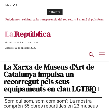
Edició 2935
TItulars
Puigdemont reivindica la transparència del seu retorn i manté el pols ferm
Portugal acusa Espanya de provocar un “efecte crida” massiu per la seva
per la plena llibertat dels encausats
“manca de regulació” migratòria
Els Països Catalans al teu abast
Dissabte, 08 de agost del 2026
La Xarxa de Museus d’Art de
Catalunya impulsa un
recorregut pels seus
equipaments en clau LGTBIQ+
'Som qui som, som com som': La mostra
comprèn 55 obres repartides en 23 museus