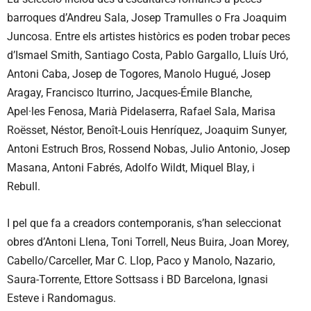
barroques d’Andreu Sala, Josep Tramulles o Fra Joaquim
Juncosa. Entre els artistes històrics es poden trobar peces
d’Ismael Smith, Santiago Costa, Pablo Gargallo, Lluís Uró,
Antoni Caba, Josep de Togores, Manolo Hugué, Josep
Aragay, Francisco Iturrino, Jacques-Émile Blanche,
Apel·les Fenosa, Marià Pidelaserra, Rafael Sala, Marisa
Roësset, Néstor, Benoît-Louis Henríquez, Joaquim Sunyer,
Antoni Estruch Bros, Rossend Nobas, Julio Antonio, Josep
Masana, Antoni Fabrés, Adolfo Wildt, Miquel Blay, i
Rebull.
I pel que fa a creadors contemporanis, s’han seleccionat
obres d’Antoni Llena, Toni Torrell, Neus Buira, Joan Morey,
Cabello/Carceller, Mar C. Llop, Paco y Manolo, Nazario,
Saura-Torrente, Ettore Sottsass i BD Barcelona, Ignasi
Esteve i Randomagus.