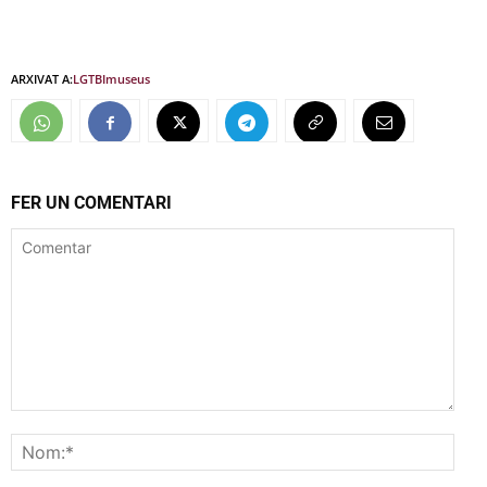
ARXIVAT A:
LGTBI
museus
FER UN COMENTARI
Comentar
Nom