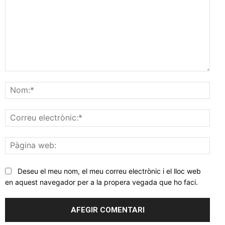
Comentar
Nom
Corr
elec
Pàgi
web
Deseu el meu nom, el meu correu electrònic i el lloc web
en aquest navegador per a la propera vegada que ho faci.