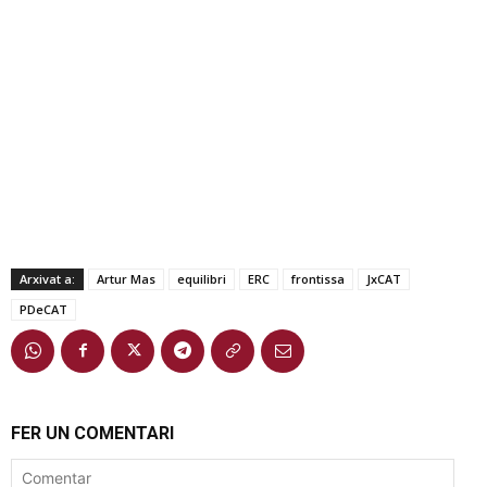
Arxivat a:
Artur Mas
equilibri
ERC
frontissa
JxCAT
PDeCAT
FER UN COMENTARI