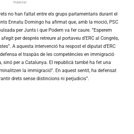
Publicitat
rets no han faltat entre els grups parlamentaris durant el
Junts Ennatu Domingo ha afirmat que, amb la moció, PSC
mpulsada per Junts i que Podem va fer caure. “Esperem
 afegit per després retreure al portaveu d’ERC al Congrés,
cistes”. A aquesta intervenció ha respost el diputat d’ERC
s defensa el traspàs de les competències en immigració
a, sinó per a Catalunya. El republicà també ha fet una
minalitzen la immigració”. En aquest sentit, ha defensat
antir drets sense distincions ni perjudicis”.