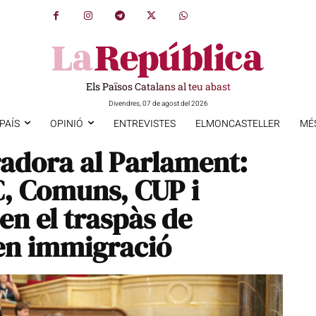
Els Països Catalans al teu abast
Divendres, 07 de agost del 2026
PAÍS
OPINIÓ
ENTREVISTES
ELMONCASTELLER
MÉ
adora al Parlament:
C, Comuns, CUP i
en el traspàs de
en immigració