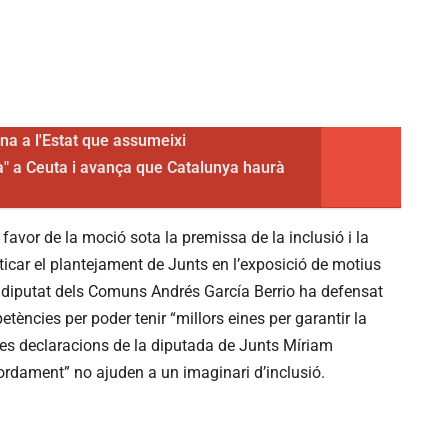
a a l'Estat que assumeixi
à" a Ceuta i avança que Catalunya haurà
avor de la moció sota la premissa de la inclusió i la
iticar el plantejament de Junts en l’exposició de motius
El diputat dels Comuns Andrés García Berrio ha defensat
tències per poder tenir “millors eines per garantir la
 les declaracions de la diputada de Junts Míriam
ordament” no ajuden a un imaginari d’inclusió.