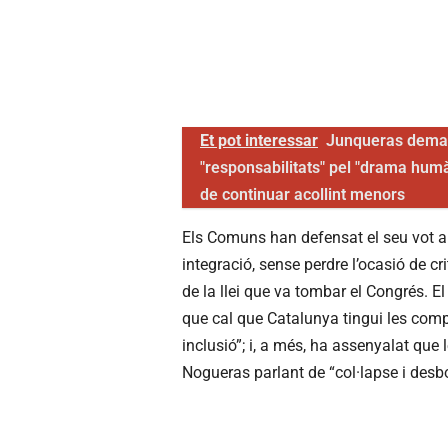
Et pot interessar
Junqueras deman
"responsabilitats" pel "drama hum
de continuar acollint menors
Els Comuns han defensat el seu vot a f
integració, sense perdre l’ocasió de cr
de la llei que va tombar el Congrés. 
que cal que Catalunya tingui les compe
inclusió”; i, a més, ha assenyalat que
Nogueras parlant de “col·lapse i desb