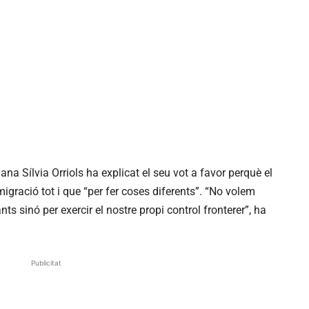
na Sílvia Orriols ha explicat el seu vot a favor perquè el
igració tot i que “per fer coses diferents”. “No volem
s sinó per exercir el nostre propi control fronterer”, ha
Publicitat