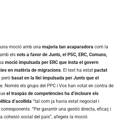
a una moció amb una
majoria tan acaparadora
com la
 amb els
vots a favor de Junts, el PSC, ERC, Comuns,
una
moció impulsada per ERC que insta el govern
ies en matèria de migracions
. El text ha estat
pactat
, però
basat en la llei impulsada per Junts que el
e. Només els grups del PPC i Vox han votat en contra de
 que
el traspàs de competències ha d’incloure els
lítica d’acollida
“tal com ja havia estat negociat i
orresponents. “Per garantir una gestió directa, eficaç i
 la cohesió social del país”, afegeix la moció.