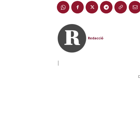
Redacció
|
D