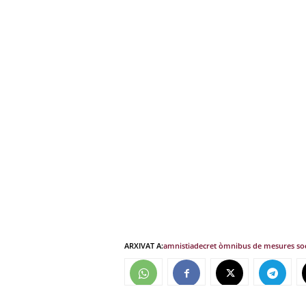
ARXIVAT A:
amnistia
decret òmnibus de mesures soc