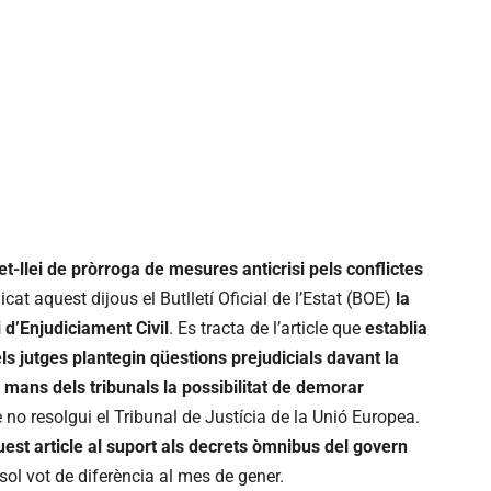
cret-llei de pròrroga de mesures anticrisi pels conflictes
cat aquest dijous el Butlletí Oficial de l’Estat (BOE)
la
i d’Enjudiciament Civil
. Es tracta de l’article que
establia
s jutges plantegin qüestions prejudicials davant la
 mans dels tribunals la possibilitat de demorar
no resolgui el Tribunal de Justícia de la Unió Europea.
uest article al suport als decrets òmnibus del govern
ol vot de diferència al mes de gener.