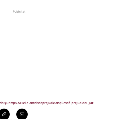
Publicitat
ials
Junts
JxCAT
llei d'amnistia
prejudicials
qüestió prejudicial
TJUE