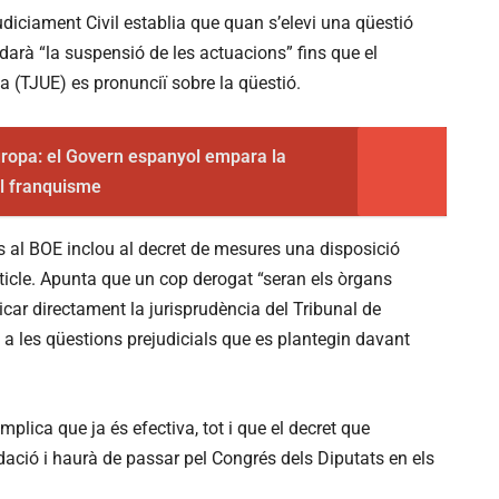
njudiciament Civil establia que quan s’elevi una qüestió
rdarà “la suspensió de les actuacions” fins que el
a (TJUE) es pronunciï sobre la qüestió.
ropa: el Govern espanyol empara la
el franquisme
us al BOE inclou al decret de mesures una disposició
rticle. Apunta que un cop derogat “seran els òrgans
icar directament la jurisprudència del Tribunal de
 a les qüestions prejudicials que es plantegin davant
plica que ja és efectiva, tot i que el decret que
ació i haurà de passar pel Congrés dels Diputats en els