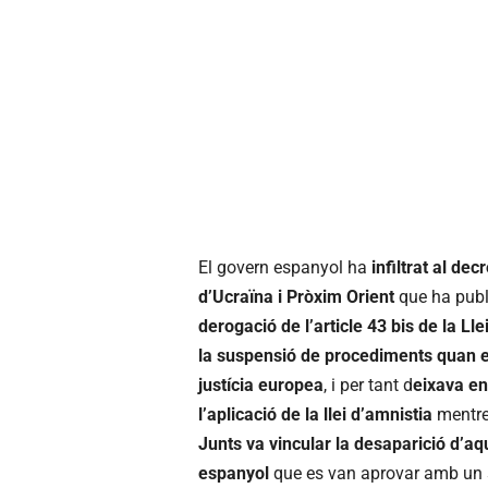
El govern espanyol ha
infiltrat al de
d’Ucraïna i Pròxim Orient
que ha publi
derogació de l’article 43 bis de la Lle
la suspensió de procediments quan el
justícia europea
, i per tant d
eixava en
l’aplicació de la llei d’amnistia
mentre 
Junts va vincular la desaparició d’aq
espanyol
que es van aprovar amb un s