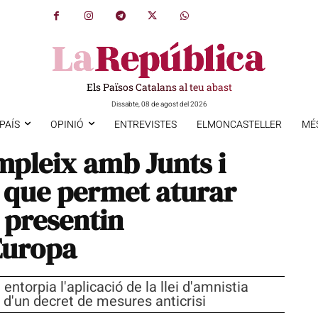
Els Països Catalans al teu abast
Dissabte, 08 de agost del 2026
PAÍS
OPINIÓ
ENTREVISTES
ELMONCASTELLER
MÉ
pleix amb Junts i
e que permet aturar
 presentin
 Europa
 entorpia l'aplicació de la llei d'amnistia
E d'un decret de mesures anticrisi