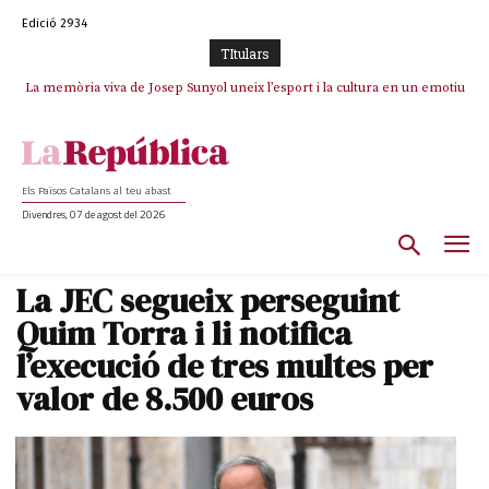
Edició 2934
TItulars
La memòria viva de Josep Sunyol uneix l’esport i la cultura en un emotiu
La “dignitat” a mitges de Marc Puigtió: renuncia a Girona pels àudios però
s’aferra als càrrecs remunerats de Sant Julià i el Consell Comarcal
homenatge a Guadarrama pel seu 90è aniversari
Els Països Catalans al teu abast
Divendres, 07 de agost del 2026
La JEC segueix perseguint
Quim Torra i li notifica
l’execució de tres multes per
valor de 8.500 euros