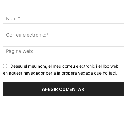
Comentar
Nom
Corr
elec
Pàgi
web
Deseu el meu nom, el meu correu electrònic i el lloc web
en aquest navegador per a la propera vegada que ho faci.