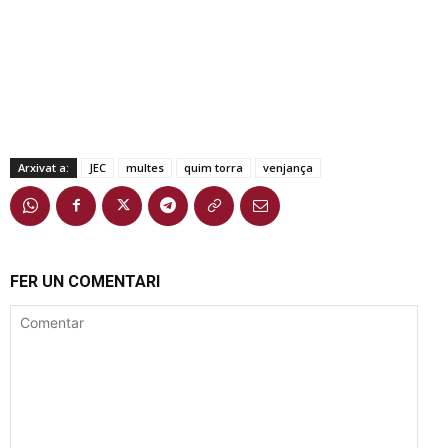
Arxivat a:
JEC
multes
quim torra
venjança
FER UN COMENTARI