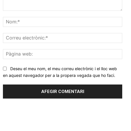
Comentar
Nom
Corr
elec
Pàgi
web
Deseu el meu nom, el meu correu electrònic i el lloc web
en aquest navegador per a la propera vegada que ho faci.