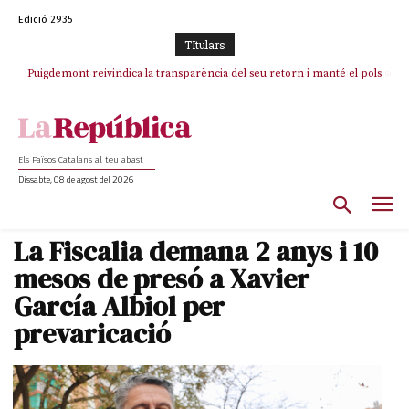
Edició 2935
TItulars
Puigdemont reivindica la transparència del seu retorn i manté el pols
Portugal acusa Espanya de provocar un “efecte crida” massiu per la seva
ferm per la plena llibertat dels encausats
“manca de regulació” migratòria
Els Països Catalans al teu abast
Dissabte, 08 de agost del 2026
La Fiscalia demana 2 anys i 10
mesos de presó a Xavier
García Albiol per
prevaricació