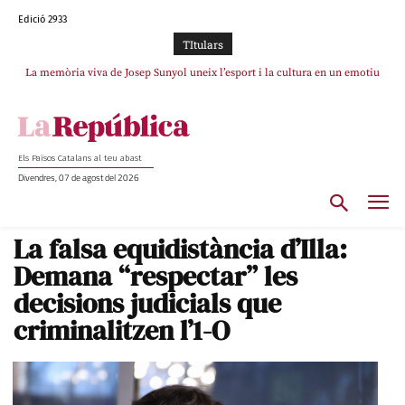
Edició 2933
TItulars
La memòria viva de Josep Sunyol uneix l’esport i la cultura en un emotiu
La “dignitat” a mitges de Marc Puigtió: renuncia a Girona pels àudios però
s’aferra als càrrecs remunerats de Sant Julià i el Consell Comarcal
homenatge a Guadarrama pel seu 90è aniversari
Els Països Catalans al teu abast
Divendres, 07 de agost del 2026
La falsa equidistància d’Illa:
Demana “respectar” les
decisions judicials que
criminalitzen l’1-O