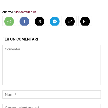
ARXIVAT A:
PSC
salvador illa
FER UN COMENTARI
Comentar
Nom
Corr