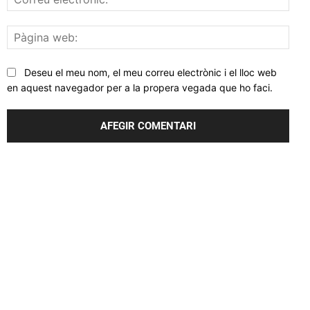
elec
Pàgi
web
Deseu el meu nom, el meu correu electrònic i el lloc web
en aquest navegador per a la propera vegada que ho faci.