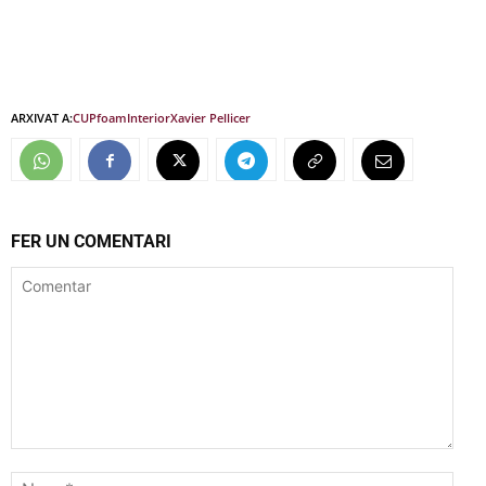
ARXIVAT A:
CUP
foam
Interior
Xavier Pellicer
FER UN COMENTARI
Comentar
Nom