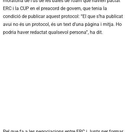
moratòria de l’ús de les bales de foam que havien pactat
ERC i la CUP en el preacord de govern, que tenia la
condició de publicar aquest protocol: “El que s’ha publicat
avui no és un protocol, és un text d’una pàgina i mitja. Ho
podria haver redactat qualsevol persona”, ha dit.
Pel que fa a les negociacions entre ERC i Junts per formar