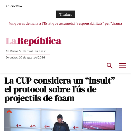
Edició 2934
TItulars
Junqueras demana a l’Estat que assumeixi “responsabilitats” pel “drama
SOS Costa Brava es planta contra la “nefasta” prolongació de la C-32 i
humà” a Ceuta i avança que Catalunya haurà de continuar acollint menors
n’exigeix la retirada immediata
Els Països Catalans al teu abast
Divendres, 07 de agost del 2026
La CUP considera un “insult”
el protocol sobre l’ús de
projectils de foam