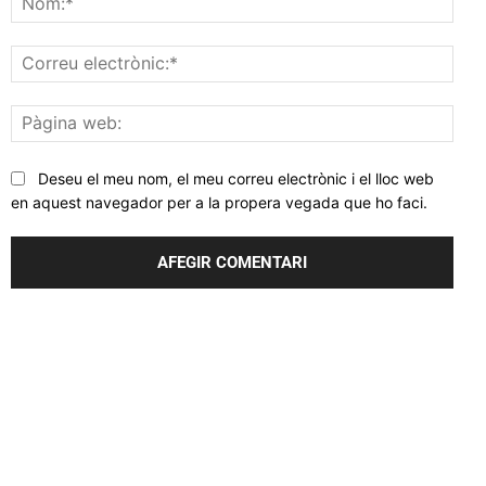
Corr
elec
Pàgi
web
Deseu el meu nom, el meu correu electrònic i el lloc web
en aquest navegador per a la propera vegada que ho faci.