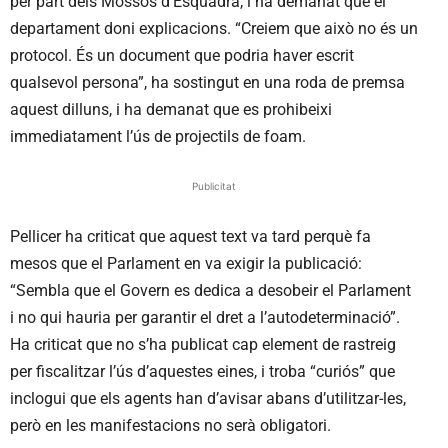
per part dels Mossos d’Esquadra, i ha demanat que el
departament doni explicacions. “Creiem que això no és un
protocol. És un document que podria haver escrit
qualsevol persona”, ha sostingut en una roda de premsa
aquest dilluns, i ha demanat que es prohibeixi
immediatament l’ús de projectils de foam.
Publicitat
Pellicer ha criticat que aquest text va tard perquè fa
mesos que el Parlament en va exigir la publicació:
“Sembla que el Govern es dedica a desobeir el Parlament
i no qui hauria per garantir el dret a l’autodeterminació”.
Ha criticat que no s’ha publicat cap element de rastreig
per fiscalitzar l’ús d’aquestes eines, i troba “curiós” que
inclogui que els agents han d’avisar abans d’utilitzar-les,
però en les manifestacions no serà obligatori.