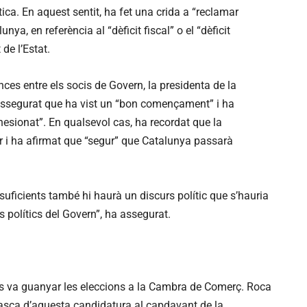
tica. En aquest sentit, ha fet una crida a “reclamar
ya, en referència al “dèficit fiscal” o el “dèficit
 de l’Estat.
es entre els socis de Govern, la presidenta de la
segurat que ha vist un “bon començament” i ha
ohesionat”. En qualsevol cas, ha recordat que la
r i ha afirmat que “segur” que Catalunya passarà
 suficients també hi haurà un discurs polític que s’hauria
s polítics del Govern”, ha assegurat.
s va guanyar les eleccions a la Cambra de Comerç. Roca
 tasca d’aquesta candidatura al capdavant de la