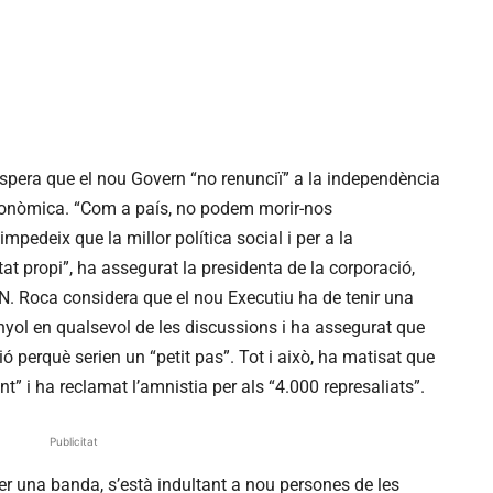
pera que el nou Govern “no renunciï” a la independència
 econòmica. “Com a país, no podem morir-nos
pedeix que la millor política social i per a la
at propi”, ha assegurat la presidenta de la corporació,
N. Roca considera que el nou Executiu ha de tenir una
anyol en qualsevol de les discussions i ha assegurat que
ció perquè serien un “petit pas”. Tot i això, ha matisat que
t” i ha reclamat l’amnistia per als “4.000 represaliats”.
Publicitat
 Per una banda, s’està indultant a nou persones de les