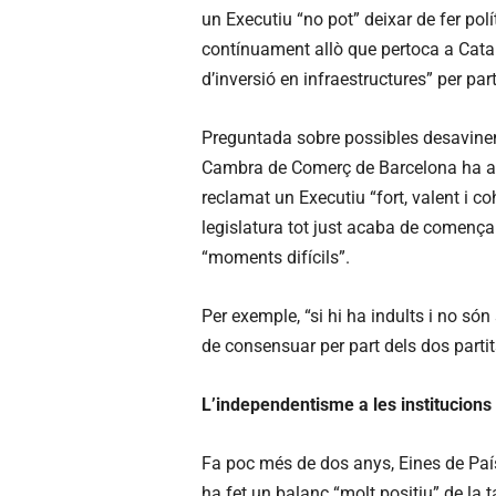
un Executiu “no pot” deixar de fer polí
contínuament allò que pertoca a Catalun
d’inversió en infraestructures” per part
Preguntada sobre possibles desavinenc
Cambra de Comerç de Barcelona ha as
reclamat un Executiu “fort, valent i c
legislatura tot just acaba de comença
“moments difícils”.
Per exemple, “si hi ha indults i no són
de consensuar per part dels dos partit
L’independentisme a les institucions
Fa poc més de dos anys, Eines de Paí
ha fet un balanç “molt positiu” de la