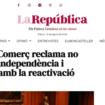
Els Països Catalans al teu abast
Dilluns, 10 de agost del 2026
PAÍS
OPINIÓ
ENTREVISTES
ELMONCASTELLER
MÉ
Comerç reclama no
 independència i
amb la reactivació