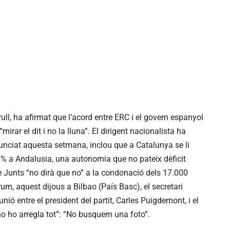
rull, ha afirmat que l’acord entre ERC i el govern espanyol
irar el dit i no la lluna”. El dirigent nacionalista ha
unciat aquesta setmana, inclou que a Catalunya se li
50% a Andalusia, una autonomia que no pateix dèficit
que Junts “no dirà que no” a la condonació dels 17.000
, aquest dijous a Bilbao (País Basc), el secretari
ió entre el president del partit, Carles Puigdemont, i el
o ho arregla tot”: “No busquem una foto”.