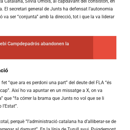
ça Catalana, Sílvia Orriols, al capdavant del consistori, en
a. El secretari general de Junts ha defensat l’autonomia
 va ser “conjunta” amb la direcció, tot i que la va liderar
sebi Campdepadrós abandonen la
ació
fet “que ara es perdoni una part” del deute del FLA “és
 cap”. Així ho va apuntar en un missatge a X, on va
” que “fa córrer la brama que Junts no vol que se li
l’Estat”.
otal, perquè “l’administració catalana ha d’alliberar-se de
carregar al damunt”. En la línia de Turull avui, Puigdemont