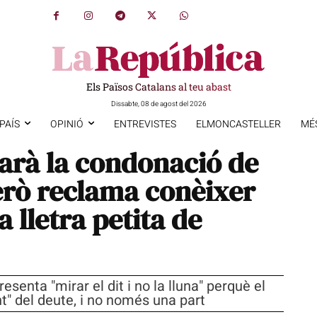
Els Països Catalans al teu abast
Dissabte, 08 de agost del 2026
PAÍS
OPINIÓ
ENTREVISTES
ELMONCASTELLER
MÉ
jarà la condonació de
rò reclama conèixer
 lletra petita de
esenta "mirar el dit i no la lluna" perquè el
t" del deute, i no només una part