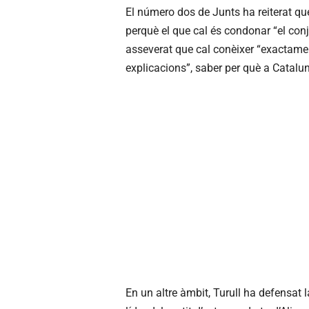
El número dos de Junts ha reiterat que 
perquè el que cal és condonar “el conj
asseverat que cal conèixer “exactament”
explicacions”, saber per què a Catalun
En un altre àmbit, Turull ha defensat la