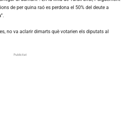
cions de per quina raó es perdona el 50% del deute a
”.
, no va aclarir dimarts què votarien els diputats al
Publicitat