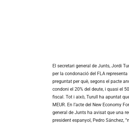
El secretari general de Junts, Jordi Tu
per la condonació del FLA representa “m
preguntat per què, segons el pacte an
condoni el 20% del deute, i quasi el 
fiscal. Tot i això, Turull ha apuntat 
MEUR. En l’acte del New Economy Forum
general de Junts ha avisat que una reun
president espanyol, Pedro Sánchez, “n