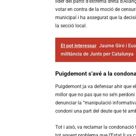
líder del partit d’extrema dreta d’Alian
votar en contra de la moció de censur
municipal i ha assegurat que la decisió
la secció local.
Et pot interessar
Jaume Giró i Eu
militància de Junts per Catalunya
Puigdemont s’avé a la condon
Puigdemont ja va defensar ahir que el 
millor que no pas que no se’n perdoni
denunciar la “manipulació informativa
condoni una part del deute que té amb 
Tot i això, va reclamar la condonació t
tot aquest problema que l’Estat li va 