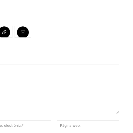
Correu
Pàgina
electrònic:*
web: