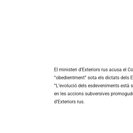
El ministeri d’Exteriors rus acusa el
“obedientment” sota els dictats dels Est
“L’evolució dels esdeveniments està sen
en les accions subversives promogudes
d’Exteriors rus.