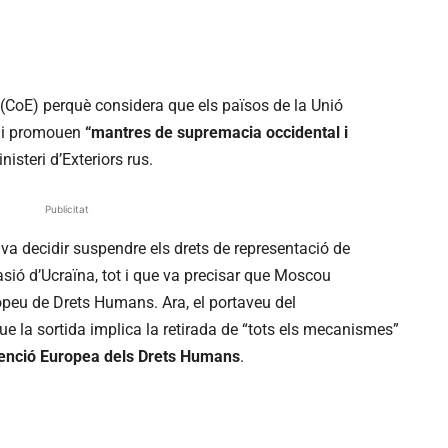
(CoE) perquè considera que els països de la Unió
 hi promouen
“mantres de supremacia occidental i
isteri d’Exteriors rus.
Publicitat
va decidir suspendre els drets de representació de
vasió d’Ucraïna, tot i que va precisar que Moscou
opeu de Drets Humans. Ara, el portaveu del
e la sortida implica la retirada de “tots els mecanismes”
enció Europea dels Drets Humans
.