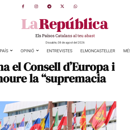
Els Països Catalans al teu abast
Dissabte, 08 de agost del 2026
PAÍS
OPINIÓ
ENTREVISTES
ELMONCASTELLER
MÉ
a el Consell d’Europa i
moure la “supremacia