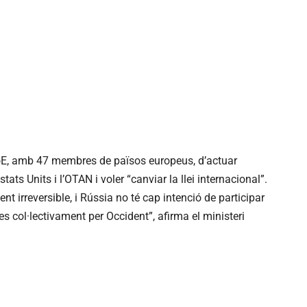
 CoE, amb 47 membres de països europeus, d’actuar
ats Units i l’OTAN i voler “canviar la llei internacional”.
t irreversible, i Rússia no té cap intenció de participar
 col·lectivament per Occident”, afirma el ministeri