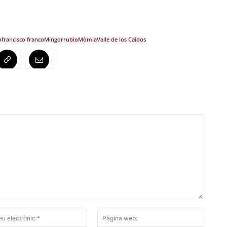
o
francisco franco
Mingorrubio
Mòmia
Valle de los Caídos
Correu
Pàgina
electrònic:*
web: