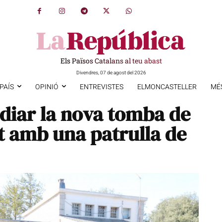
Els Països Catalans al teu abast
Divendres, 07 de agost del 2026
PAÍS
OPINIÓ
ENTREVISTES
ELMONCASTELLER
MÉ
odiar la nova tomba de
t amb una patrulla de