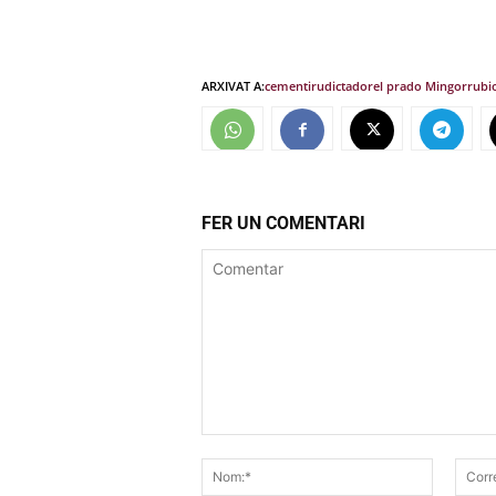
ARXIVAT A:
cementiru
dictador
el prado Mingorrubi
FER UN COMENTARI
Comentar
Nom:*