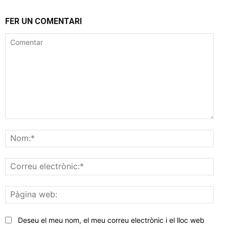
FER UN COMENTARI
Comentar
Nom
Corr
elec
Pàgi
web
Deseu el meu nom, el meu correu electrònic i el lloc web