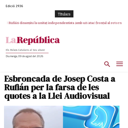
Edició 2936
TItulars
Rufián dinamita la unitat independentista amb un atac frontal al retorn
de Puigdemont
Els Països Catalans al teu abast
Diumenge, 09 de agost del 2026
Esbroncada de Josep Costa a
Rufián per la farsa de les
quotes a la Llei Audiovisual