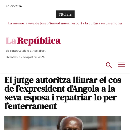
Edició 2934
TItulars
La memòria viva de Josep Sunyol uneix l’esport i la cultura en un emotiu
La “dignitat” a mitges de Marc Puigtió: renuncia a Girona pels àudios però
s’aferra als càrrecs remunerats de Sant Julià i el Consell Comarcal
homenatge a Guadarrama pel seu 90è aniversari
Els Països Catalans al teu abast
Divendres, 07 de agost del 2026
El jutge autoritza lliurar el cos
de l’expresident d’Angola a la
seva esposa i repatriar-lo per
l’enterrament