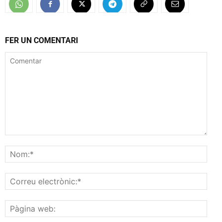
FER UN COMENTARI
Comentar
Nom
Corr
elec
Pàgi
web