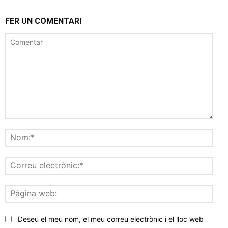
FER UN COMENTARI
Comentar
Nom
Corr
elec
Pàgi
web
Deseu el meu nom, el meu correu electrònic i el lloc web