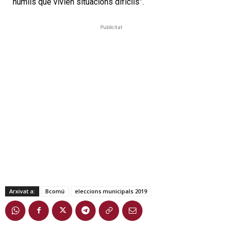
“humils que vivien situacions difícils”.
Publicitat
Arxivat a:
Bcomú
eleccions municipals 2019