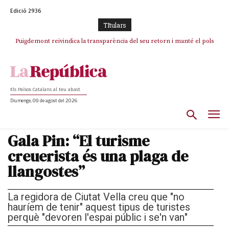
Edició 2936
TItulars
Puigdemont reivindica la transparència del seu retorn i manté el pols
ferm per la plena llibertat dels encausats
Els Països Catalans al teu abast
Diumenge, 09 de agost del 2026
Gala Pin: “El turisme
creuerista és una plaga de
llangostes”
La regidora de Ciutat Vella creu que "no
hauríem de tenir" aquest tipus de turistes
perquè "devoren l'espai públic i se'n van"