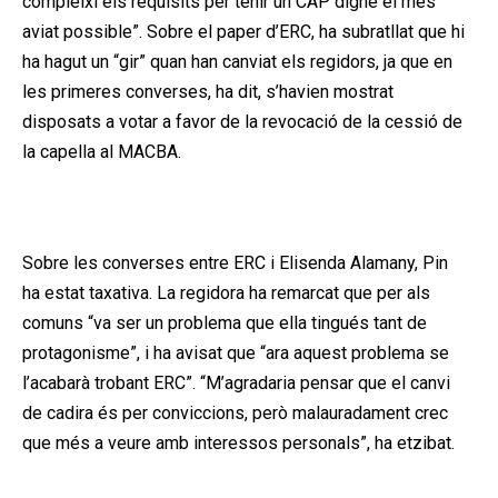
compleixi els requisits per tenir un CAP digne el més
aviat possible”. Sobre el paper d’ERC, ha subratllat que hi
ha hagut un “gir” quan han canviat els regidors, ja que en
les primeres converses, ha dit, s’havien mostrat
disposats a votar a favor de la revocació de la cessió de
la capella al MACBA.
Publicitat
Sobre les converses entre ERC i Elisenda Alamany, Pin
ha estat taxativa. La regidora ha remarcat que per als
comuns “va ser un problema que ella tingués tant de
protagonisme”, i ha avisat que “ara aquest problema se
l’acabarà trobant ERC”. “M’agradaria pensar que el canvi
de cadira és per conviccions, però malauradament crec
que més a veure amb interessos personals”, ha etzibat.