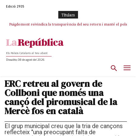
Edició 2935
TItulars
Puigdemont reivindica la transparència del seu retorn i manté el pols
Portugal acusa Espanya de provocar un “efecte crida” massiu per la seva
ferm per la plena llibertat dels encausats
“manca de regulació” migratòria
Els Països Catalans al teu abast
Dissabte, 08 de agost del 2026
ERC retreu al govern de
Collboni que només una
cançó del piromusical de la
Mercè fos en català
El grup municipal creu que la tria de cançons
reflecteix "una preocupant falta de