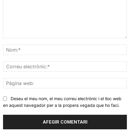
Comentar
Nom
Corr
elec
Pàgi
web
Deseu el meu nom, el meu correu electrònic i el lloc web
en aquest navegador per a la propera vegada que ho faci.