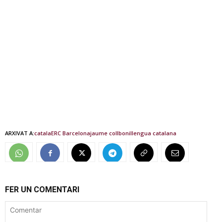
ARXIVAT A:
catala
ERC Barcelona
jaume collboni
llengua catalana
FER UN COMENTARI