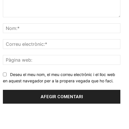
Comentar
Nom
Corr
elec
Pàgi
web
Deseu el meu nom, el meu correu electrònic i el lloc web
en aquest navegador per a la propera vegada que ho faci.