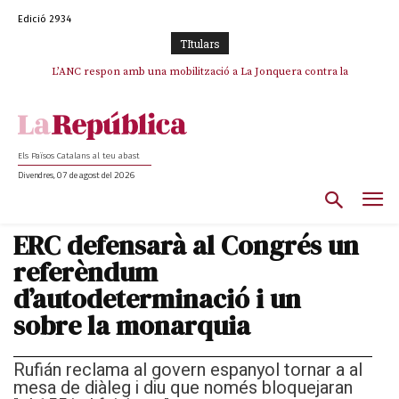
Edició 2934
TItulars
SOS Costa Brava es planta contra la “nefasta” prolongació de la C-32 i
L’ANC respon amb una mobilització a La Jonquera contra la
catalanofòbia i els abusos de la Policia Nacional
n’exigeix la retirada immediata
Els Països Catalans al teu abast
Divendres, 07 de agost del 2026
ERC defensarà al Congrés un
referèndum
d’autodeterminació i un
sobre la monarquia
Rufián reclama al govern espanyol tornar a al
mesa de diàleg i diu que només bloquejaran