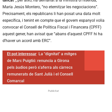
tancat”;
per això, ha demanat a la ministra d’Hisenda,
María Jesús Montero, “no eternitzar les negociacions”.
Precisament, els republicans li han posat una data molt
específica, i tenint en compte que el govern espanyol volia
convocar el Consell de Política Fiscal i Financera (CPFF)
aquest gener, han avisat que “abans d’aquest CPFF hi ha
d’haver un acord amb ERC”.
Et pot interessar
La "dignitat" a mitges
de Marc Puigtió: renuncia a Girona
pels àudios però s'aferra als càrrecs
remunerats de Sant Julià i el Consell
Comarcal
Publicitat