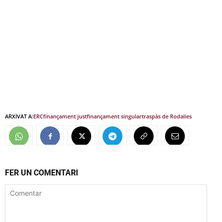
ARXIVAT A:
ERC
finançament just
finançament singular
traspàs de Rodalies
FER UN COMENTARI