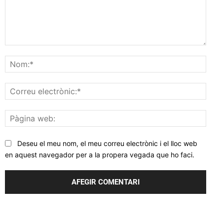
Comentar
Nom
Corr
elec
Pàgi
web
Deseu el meu nom, el meu correu electrònic i el lloc web
en aquest navegador per a la propera vegada que ho faci.