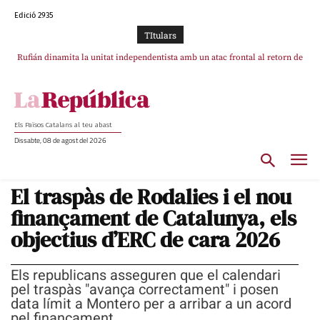
Edició 2935
TItulars
Rufián dinamita la unitat independentista amb un atac frontal al retorn de
Puigdemont reivindica la transparència del seu retorn i manté el pols ferm
per la plena llibertat dels encausats
Puigdemont
Els Països Catalans al teu abast
Dissabte, 08 de agost del 2026
El traspàs de Rodalies i el nou
finançament de Catalunya, els
objectius d’ERC de cara 2026
Els republicans asseguren que el calendari
pel traspàs "avança correctament" i posen
data límit a Montero per a arribar a un acord
pel finançament