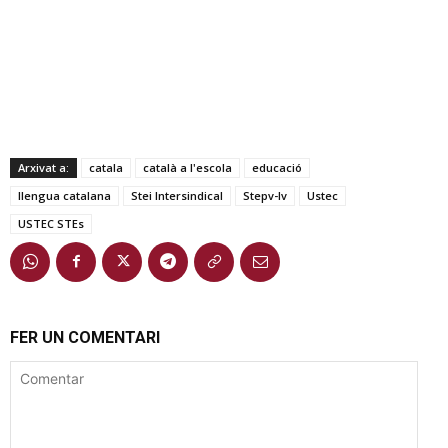
Arxivat a:
catala
català a l'escola
educació
llengua catalana
Stei Intersindical
Stepv-Iv
Ustec
USTEC STEs
FER UN COMENTARI