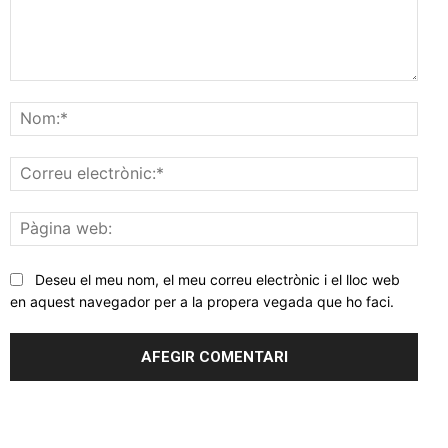
Comentar
Nom
Corr
elec
Pàgi
web
Deseu el meu nom, el meu correu electrònic i el lloc web
en aquest navegador per a la propera vegada que ho faci.