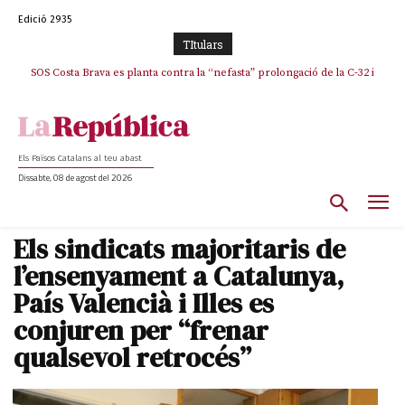
Edició 2935
TItulars
SOS Costa Brava es planta contra la “nefasta” prolongació de la C-32 i
La memòria viva de Josep Sunyol uneix l’esport i la cultura en un emotiu
homenatge a Guadarrama pel seu 90è aniversari
n’exigeix la retirada immediata
Els Països Catalans al teu abast
Dissabte, 08 de agost del 2026
Els sindicats majoritaris de
l’ensenyament a Catalunya,
País Valencià i Illes es
conjuren per “frenar
qualsevol retrocés”