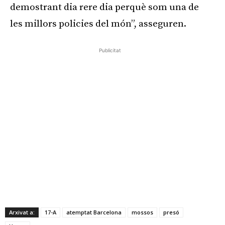
demostrant dia rere dia perquè som una de
les millors policies del món”, asseguren.
Publicitat
Arxivat a:
17-A
atemptat Barcelona
mossos
presó