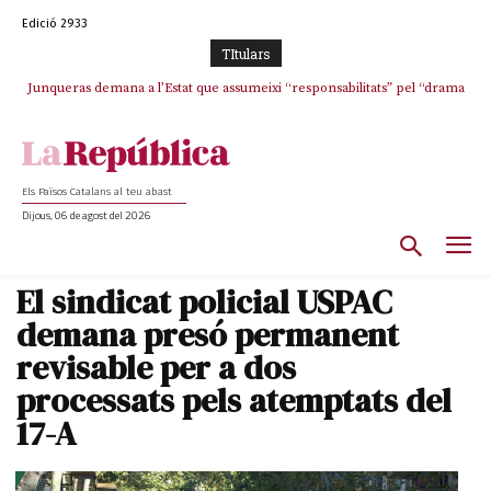
Edició 2933
TItulars
Junqueras demana a l’Estat que assumeixi “responsabilitats” pel “drama
L’abandonament de les seleccions catalanes per part de la UFEC
humà” a Ceuta i avança que Catalunya haurà de continuar acollint
espanyolitza l’esport del país
menors
Els Països Catalans al teu abast
Dijous, 06 de agost del 2026
El sindicat policial USPAC
demana presó permanent
revisable per a dos
processats pels atemptats del
17-A