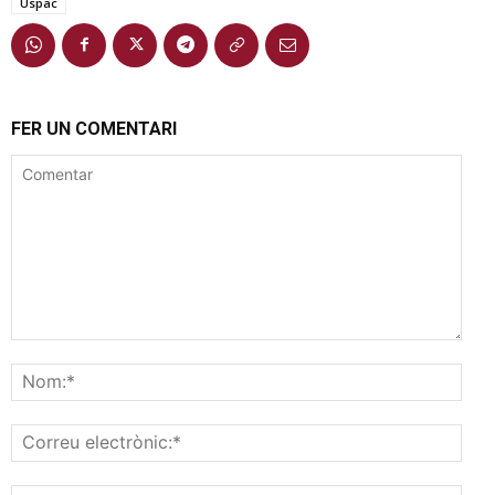
Uspac
FER UN COMENTARI
Comentar
Nom
Corr
elec