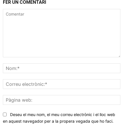
FER UN COMENTARI
Comentar
Nom
Corr
elec
Pàgi
web
Deseu el meu nom, el meu correu electrònic i el lloc web
en aquest navegador per a la propera vegada que ho faci.