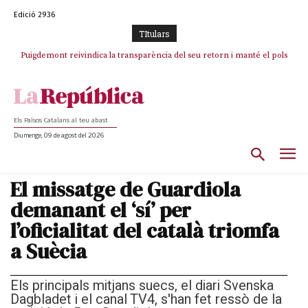
Edició 2936
TItulars
Puigdemont reivindica la transparència del seu retorn i manté el pols
ferm per la plena llibertat dels encausats
Els Països Catalans al teu abast
Diumenge, 09 de agost del 2026
El missatge de Guardiola
demanant el ‘sí’ per
l’oficialitat del català triomfa
a Suècia
Els principals mitjans suecs, el diari Svenska
Dagbladet i el canal TV4, s'han fet ressò de la