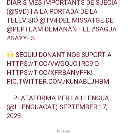
DIARIS MÉS IMPORTANTS DE SUÈCIA
(
@SVD
) I A LA PORTADA DE LA
TELEVISIÓ
@TV4
DEL MISSATGE DE
@PEPTEAM
DEMANANT EL
#SÄGJA
#SAYYES
.
SEGUIU DONANT-NOS SUPORT A
HTTPS://T.CO/VWGQJO1RC9
O
HTTPS://T.CO/XFRBANVFFK
!
PIC.TWITTER.COM/KUNABLJHBM
— PLATAFORMA PER LA LLENGUA
(@LLENGUACAT)
SEPTEMBER 17,
2023
Publicitat