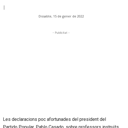
|
Dissabte, 15 de gener de 2022
- Publicitat -
Les declaracions poc afortunades del president del
Partido Popular, Pablo Casado, sobre professors instruïts