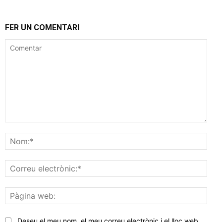
FER UN COMENTARI
Comentar
Nom
Corr
elec
Pàgi
web
Deseu el meu nom, el meu correu electrònic i el lloc web