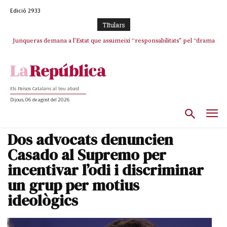
Edició 2933
TItulars
Junqueras demana a l’Estat que assumeixi “responsabilitats” pel “drama
L’abandonament de les seleccions catalanes per part de la UFEC
humà” a Ceuta i avança que Catalunya haurà de continuar acollint
espanyolitza l’esport del país
menors
Els Països Catalans al teu abast
Dijous, 06 de agost del 2026
Dos advocats denuncien
Casado al Supremo per
incentivar l’odi i discriminar
un grup per motius
ideològics