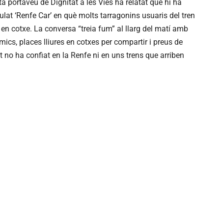
 portaveu de Dignitat a les Vies ha relatat que hi ha
tulat ‘Renfe Car’ en què molts tarragonins usuaris del tren
en cotxe. La conversa “treia fum” al llarg del matí amb
s, places lliures en cotxes per compartir i preus de
 no ha confiat en la Renfe ni en uns trens que arriben