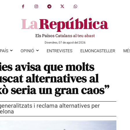
Els Països Catalans al teu abast
Divendres, 07 de agost del 2026
PAÍS
OPINIÓ
ENTREVISTES
ELMONCASTELLER
MÉ
Vies avisa que molts
scat alternatives al
ixò seria un gran caos”
generalitzats i reclama alternatives per
celona