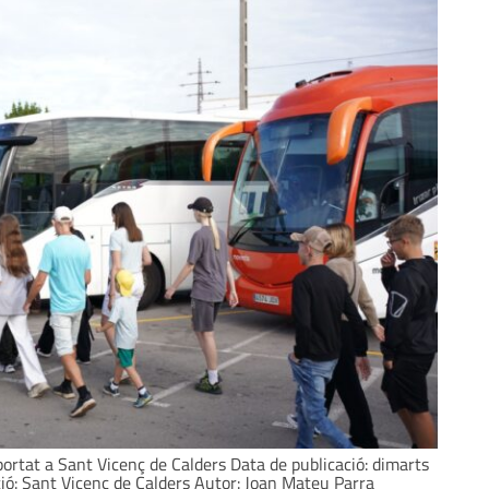
portat a Sant Vicenç de Calders Data de publicació: dimarts
ció: Sant Vicenç de Calders Autor: Joan Mateu Parra