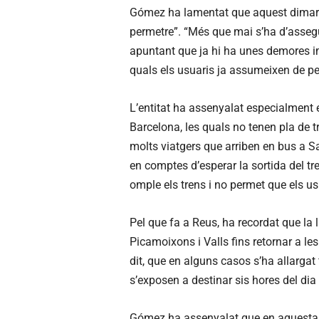
Gómez ha lamentat que aquest dimarts
permetre”. “Més que mai s’ha d’assegur
apuntant que ja hi ha unes demores imp
quals els usuaris ja assumeixen de per 
L’entitat ha assenyalat especialment e
Barcelona, les quals no tenen pla de t
molts viatgers que arriben en bus a S
en comptes d’esperar la sortida del t
omple els trens i no permet que els usu
Pel que fa a Reus, ha recordat que la 
Picamoixons i Valls fins retornar a les
dit, que en alguns casos s’ha allargat
s’exposen a destinar sis hores del dia a
Gómez ha assenyalat que en aquesta lín