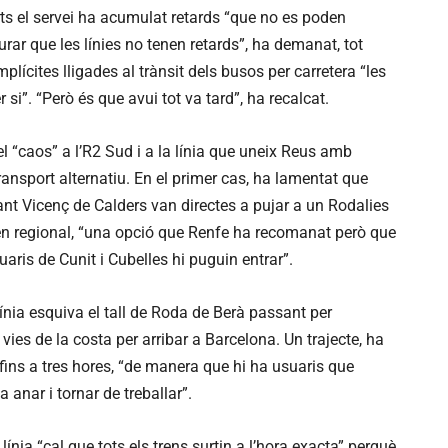
 el servei ha acumulat retards “que no es poden
ar que les línies no tenen retards”, ha demanat, tot
lícites lligades al trànsit dels busos per carretera “les
si”. “Però és que avui tot va tard”, ha recalcat.
l “caos” a l’R2 Sud i a la línia que uneix Reus amb
ransport alternatiu. En el primer cas, ha lamentat que
ant Vicenç de Calders van directes a pujar a un Rodalies
ren regional, “una opció que Renfe ha recomanat però que
aris de Cunit i Cubelles hi puguin entrar”.
línia esquiva el tall de Roda de Berà passant per
 vies de la costa per arribar a Barcelona. Un trajecte, ha
 fins a tres hores, “de manera que hi ha usuaris que
 anar i tornar de treballar”.
ia “cal que tots els trens surtin a l’hora exacta” perquè