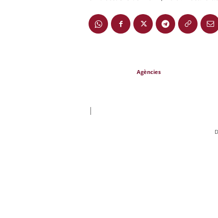
Agències
|
D