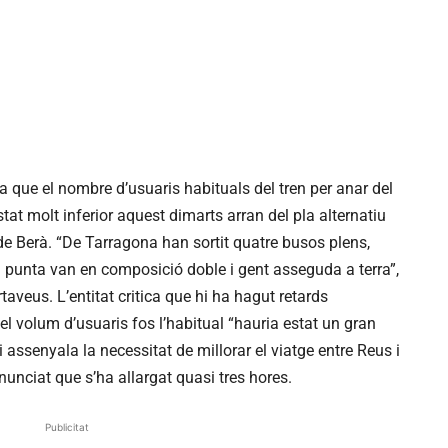
a que el nombre d’usuaris habituals del tren per anar del
t molt inferior aquest dimarts arran del pla alternatiu
a de Berà. “De Tarragona han sortit quatre busos plens,
 punta van en composició doble i gent asseguda a terra”,
aveus. L’entitat critica que hi ha hagut retards
i el volum d’usuaris fos l’habitual “hauria estat un gran
assenyala la necessitat de millorar el viatge entre Reus i
unciat que s’ha allargat quasi tres hores.
Publicitat