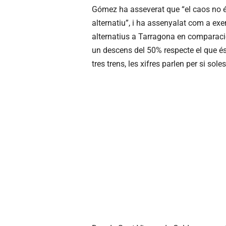
Gómez ha asseverat que “el caos no és
alternatiu”, i ha assenyalat com a ex
alternatius a Tarragona en comparació 
un descens del 50% respecte el que és
tres trens, les xifres parlen per si sole