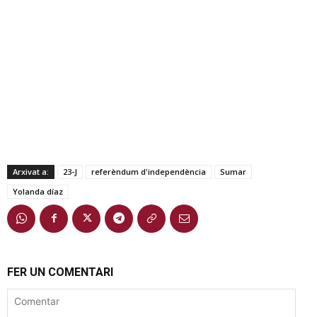
Arxivat a:
23-J
referèndum d'independència
Sumar
Yolanda díaz
FER UN COMENTARI