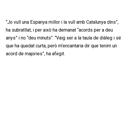
Publicitat
“Jo vull una Espanya millor i la vull amb Catalunya dins”,
ha subratllat, i per això ha demanat “acords per a deu
anys” i no “deu minuts”. “Vaig ser a la taula de diàleg i sé
que ha quedat curta, però m’encantaria dir que tenim un
acord de majories”, ha afegit.