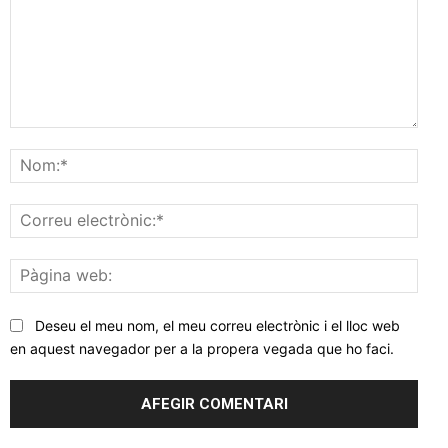
Comentar
Nom
Corr
elec
Pàgi
web
Deseu el meu nom, el meu correu electrònic i el lloc web
en aquest navegador per a la propera vegada que ho faci.