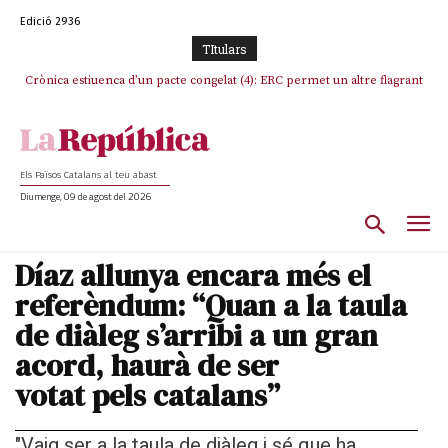
Edició 2936
TItulars
Crònica estiuenca d’un pacte congelat (4): ERC permet un altre flagrant
Rufián boicoteja l’estratègia d’acostament a Junts d’Oriol Junqueras
incompliment de l’acord, les seleccions catalanes un cop més
sacrificades
Els Països Catalans al teu abast
Diumenge, 09 de agost del 2026
Díaz allunya encara més el
referèndum: “Quan a la taula
de diàleg s’arribi a un gran
acord, haurà de ser
votat pels catalans”
"Vaig ser a la taula de diàleg i sé que ha