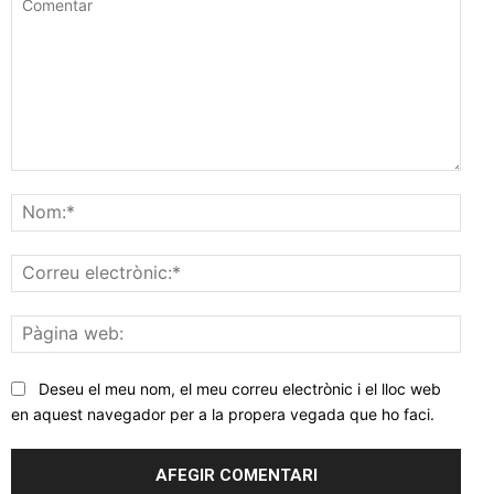
Comentar
Nom
Corr
elec
Pàgi
web
Deseu el meu nom, el meu correu electrònic i el lloc web
en aquest navegador per a la propera vegada que ho faci.