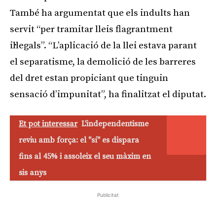
També ha argumentat que els indults han
servit “per tramitar lleis flagrantment
il·legals”. “L’aplicació de la llei estava parant
el separatisme, la demolició de les barreres
del dret estan propiciant que tinguin
sensació d’impunitat”, ha finalitzat el diputat.
Et pot interessar
L'independentisme
reviu amb força: el "sí" es dispara
fins al 45% i assoleix el seu màxim en
sis anys
Publicitat