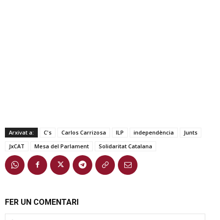
Arxivat a:
C's
Carlos Carrizosa
ILP
independència
Junts
JxCAT
Mesa del Parlament
Solidaritat Catalana
FER UN COMENTARI