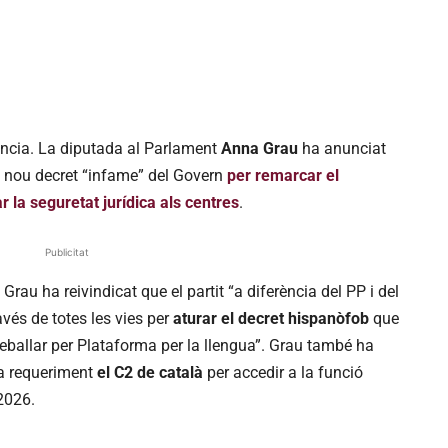
vància. La diputada al Parlament
Anna Grau
ha anunciat
el nou decret “infame” del Govern
per remarcar el
ar la seguretat jurídica als centres
.
Publicitat
rau ha reivindicat que el partit “a diferència del PP i del
avés de totes les vies per
aturar el decret hispanòfob
que
treballar per Plataforma per la llengua”. Grau també ha
 a requeriment
el C2 de català
per accedir a la funció
2026.