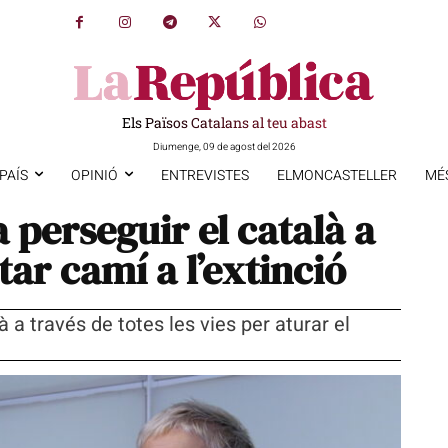
Els Països Catalans al teu abast
Diumenge, 09 de agost del 2026
PAÍS
OPINIÓ
ENTREVISTES
ELMONCASTELLER
MÉ
a perseguir el català a
estar camí a l’extinció
a través de totes les vies per aturar el