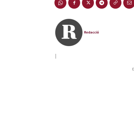
Redacció
|
D