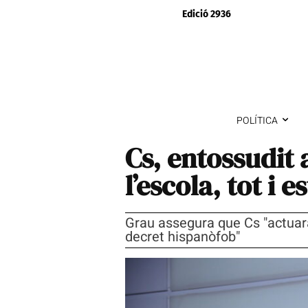
Edició 2936
POLÍTICA
Cs, entossudit 
l’escola, tot i 
Grau assegura que Cs "actuarà 
decret hispanòfob"