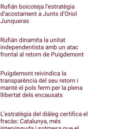
Rufián boicoteja l’estratègia
d’acostament a Junts d’Oriol
Junqueras
Rufián dinamita la unitat
independentista amb un atac
frontal al retorn de Puigdemont
Puigdemont reivindica la
transparència del seu retorn i
manté el pols ferm per la plena
llibertat dels encausats
L’estratègia del diàleg certifica el
fracàs: Catalunya, més
intervinguda i sotmesa que el