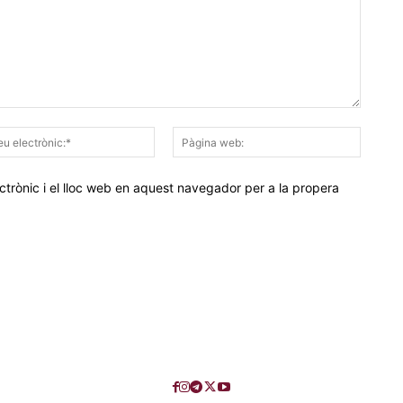
Correu
Pàgina
electrònic:*
web:
trònic i el lloc web en aquest navegador per a la propera