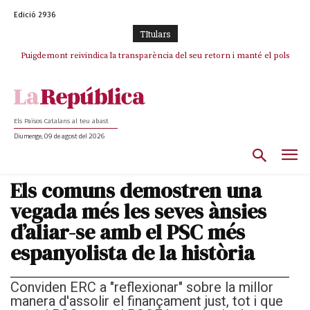
Edició 2936
TItulars
Puigdemont reivindica la transparència del seu retorn i manté el pols
Portugal acusa Espanya de provocar un “efecte crida” massiu per la seva
ferm per la plena llibertat dels encausats
“manca de regulació” migratòria
Els Països Catalans al teu abast
Diumenge, 09 de agost del 2026
Els comuns demostren una
vegada més les seves ànsies
d’aliar-se amb el PSC més
espanyolista de la història
Conviden ERC a "reflexionar" sobre la millor
manera d'assolir el finançament just, tot i que