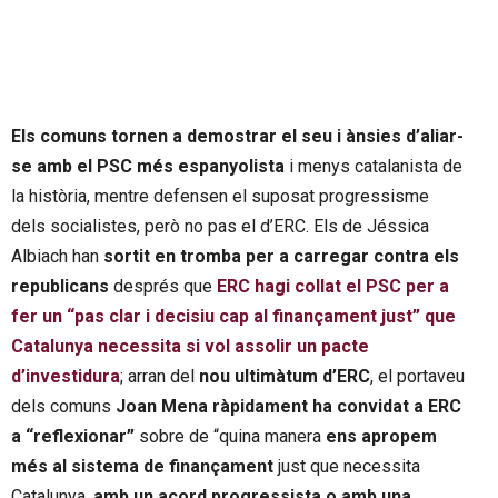
Els comuns tornen a demostrar el seu i ànsies d’aliar-
se amb el PSC més espanyolista
i menys catalanista de
la història, mentre defensen el suposat progressisme
dels socialistes, però no pas el d’ERC. Els de Jéssica
Albiach han
sortit en tromba per a carregar contra els
republicans
després que
ERC hagi collat el PSC per a
fer un “pas clar i decisiu cap al finançament just” que
Catalunya necessita si vol assolir un pacte
d’investidura
; arran del
nou ultimàtum d’ERC
, el portaveu
dels comuns
Joan Mena ràpidament ha convidat a ERC
a “reflexionar”
sobre de “quina manera
ens apropem
més al sistema de finançament
just que necessita
Catalunya,
amb un acord progressista o amb una