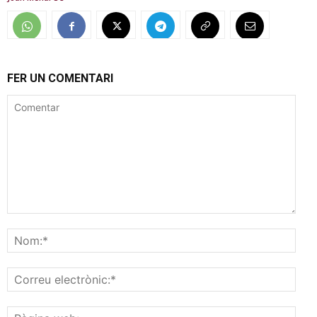
FER UN COMENTARI
Comentar
Nom
Corr
elec
Pàgi