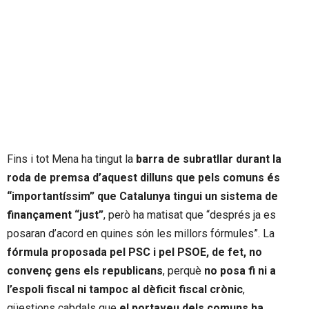
Fins i tot Mena ha tingut la
barra de subratllar durant la
roda de premsa d’aquest dilluns que pels comuns és
“importantíssim” que Catalunya tingui un sistema de
finançament
“just”
, però ha matisat que “després ja es
posaran d’acord en quines són les millors fórmules”. La
fórmula proposada pel PSC i pel PSOE, de fet, no
convenç gens els republicans
, perquè
no posa fi ni a
l’espoli fiscal ni tampoc al dèficit fiscal crònic
,
qüestions cabdals que
el portaveu dels comuns ha