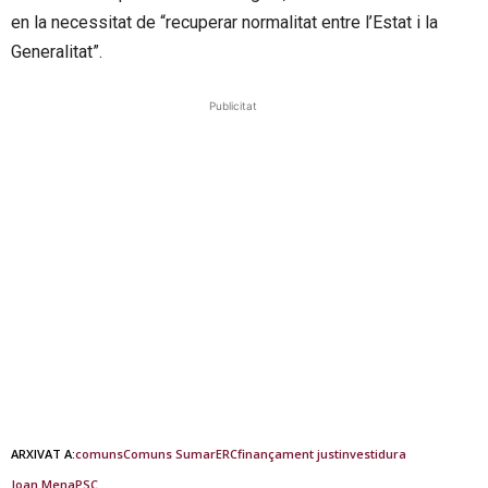
en la necessitat de “recuperar normalitat entre l’Estat i la
Generalitat”.
Publicitat
ARXIVAT A:
comuns
Comuns Sumar
ERC
finançament just
investidura
Joan Mena
PSC