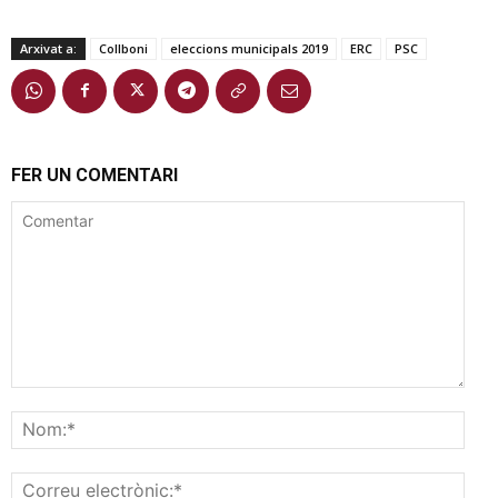
Arxivat a:
Collboni
eleccions municipals 2019
ERC
PSC
FER UN COMENTARI
Comentar
Nom
Corr