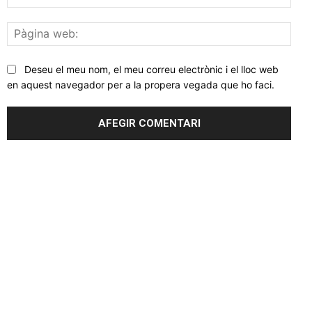
elec
Pàgi
web
Deseu el meu nom, el meu correu electrònic i el lloc web
en aquest navegador per a la propera vegada que ho faci.