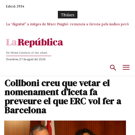
Edició 2934
TItulars
La “dignitat” a mitges de Marc Puigtió: renuncia a Girona pels àudios però
s’aferra als càrrecs remunerats de Sant Julià i el Consell Comarcal
Els Països Catalans al teu abast
Divendres, 07 de agost del 2026
Collboni creu que vetar el
nomenament d’Iceta fa
preveure el que ERC vol fer a
Barcelona