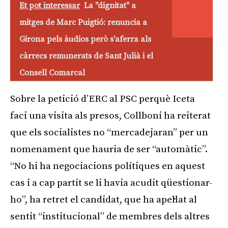
Et pot interessar
La "dignitat" a
mitges de Marc Puigtió: renuncia a
Girona pels àudios però s'aferra als
càrrecs remunerats de Sant Julià i el
Consell Comarcal
Sobre la petició d’ERC al PSC perquè Iceta
faci una visita als presos, Collboni ha reiterat
que els socialistes no “mercadejaran” per un
nomenament que hauria de ser “automàtic”.
“No hi ha negociacions polítiques en aquest
cas i a cap partit se li havia acudit qüestionar-
ho”, ha retret el candidat, que ha apel·lat al
sentit “institucional” de membres dels altres